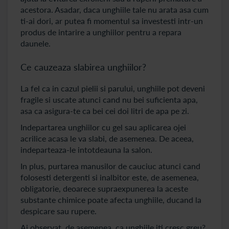
acestora. Asadar, daca unghiile tale nu arata asa cum
ti-ai dori, ar putea fi momentul sa investesti intr-un
produs de intarire a unghiilor pentru a repara
daunele.
Ce cauzeaza slabirea unghiilor?
La fel ca in cazul pielii si parului, unghiile pot deveni
fragile si uscate atunci cand nu bei suficienta apa,
asa ca asigura-te ca bei cei doi litri de apa pe zi.
Indepartarea unghiilor cu gel sau aplicarea ojei
acrilice acasa le va slabi, de asemenea. De aceea,
indeparteaza-le intotdeauna la salon.
In plus, purtarea manusilor de cauciuc atunci cand
folosesti detergenti si inalbitor este, de asemenea,
obligatorie, deoarece supraexpunerea la aceste
substante chimice poate afecta unghiile, ducand la
despicare sau rupere.
Ai observat, de asemenea, ca unghiile iti cresc greu?