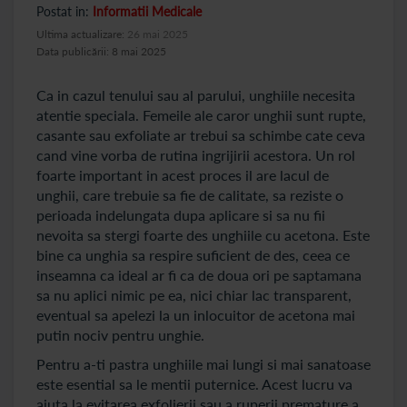
Postat in:
Informatii Medicale
Ultima actualizare:
26 mai 2025
Data publicării: 8 mai 2025
Ca in cazul tenului sau al parului, unghiile necesita
atentie speciala. Femeile ale caror unghii sunt rupte,
casante sau exfoliate ar trebui sa schimbe cate ceva
cand vine vorba de rutina ingrijirii acestora. Un rol
foarte important in acest proces il are lacul de
unghii, care trebuie sa fie de calitate, sa reziste o
perioada indelungata dupa aplicare si sa nu fii
nevoita sa stergi foarte des unghiile cu acetona. Este
bine ca unghia sa respire suficient de des, ceea ce
inseamna ca ideal ar fi ca de doua ori pe saptamana
sa nu aplici nimic pe ea, nici chiar lac transparent,
eventual sa apelezi la un inlocuitor de acetona mai
putin nociv pentru unghie.
Pentru a-ti pastra unghiile mai lungi si mai sanatoase
este esential sa le mentii puternice. Acest lucru va
ajuta la evitarea exfolierii sau a ruperii premature a