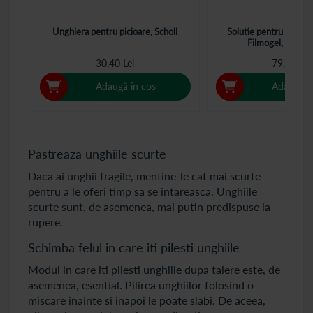
Unghiera pentru picioare, Scholl
Solutie pentru unghii 
Filmogel, 3.3 ml
30,40 Lei
79,40 Lei
Adaugă în coș
Adaugă î
Pastreaza unghiile scurte
Daca ai unghii fragile, mentine-le cat mai scurte
pentru a le oferi timp sa se intareasca. Unghiile
scurte sunt, de asemenea, mai putin predispuse la
rupere.
Schimba felul in care iti pilesti unghiile
Modul in care iti pilesti unghiile dupa taiere este, de
asemenea, esential. Pilirea unghiilor folosind o
miscare inainte si inapoi le poate slabi. De aceea,