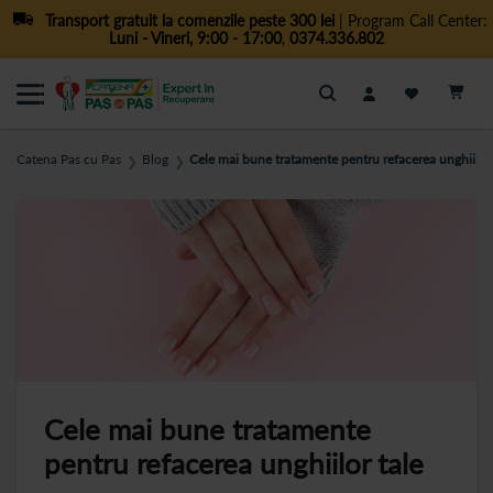
Transport gratuit la comenzile peste 300 lei
| Program Call Center:
Luni - Vineri, 9:00 - 17:00
,
0374.336.802
Cautare
Catena Pas cu Pas
Blog
Cele mai bune tratamente pentru refacerea unghiilor 
❯
❯
Cele mai bune tratamente
pentru refacerea unghiilor tale