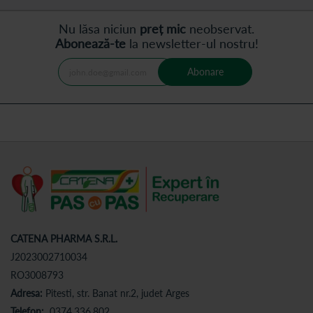
Nu lăsa niciun
preț mic
neobservat.
Abonează-te
la newsletter-ul nostru!
Abonare
CATENA PHARMA S.R.L.
J2023002710034
RO3008793
Adresa:
Pitesti, str. Banat nr.2, judet Arges
Telefon:
0374.336.802