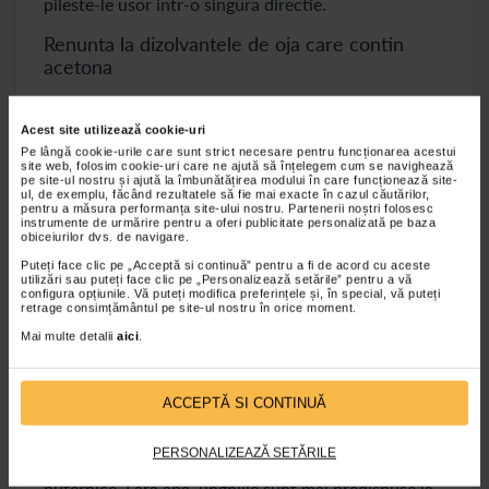
pileste-le usor intr-o singura directie.
Renunta la dizolvantele de oja care contin
acetona
Dizolvantul de oja pe baza de acetona este dur
pentru unghii. Poate provoca uscaciune, exfoliere,
Acest site utilizează cookie-uri
despicare si pete albe. Alege un dizolvant de oja care
Pe lângă cookie-urile care sunt strict necesare pentru funcționarea acestui
site web, folosim cookie-uri care ne ajută să înțelegem cum se navighează
nu contine acetona.
pe site-ul nostru și ajută la îmbunătățirea modului în care funcționează site-
ul, de exemplu, făcând rezultatele să fie mai exacte în cazul căutărilor,
Consuma alimente care sustin sanatatea
pentru a măsura performanța site-ului nostru. Partenerii noștri folosesc
instrumente de urmărire pentru a oferi publicitate personalizată pe baza
unghiilor
obiceiurilor dvs. de navigare.
Puteți face clic pe „Acceptă si continuă” pentru a fi de acord cu aceste
Deficientele de vitamine pot duce la fragilizarea
utilizări sau puteți face clic pe „Personalizează setările” pentru a vă
unghiilor. O alimentatie bogata in nutrienti este
configura opțiunile. Vă puteți modifica preferințele și, în special, vă puteți
retrage consimțământul pe site-ul nostru în orice moment.
vitala pentru intarirea unghiilor. Proteinele si calciul
Mai multe detalii
aici
.
promoveaza sanatatea unghiilor, la fel ca si
alimentele bogate in biotina, cum ar fi legumele,
ouale si nucile.
ACCEPTĂ SI CONTINUĂ
Hidrateaza-te bine
PERSONALIZEAZĂ SETĂRILE
Apa ajuta unghiile sa retina umiditatea si sa ramana
puternice. Fara apa, unghiile sunt mai predispuse la