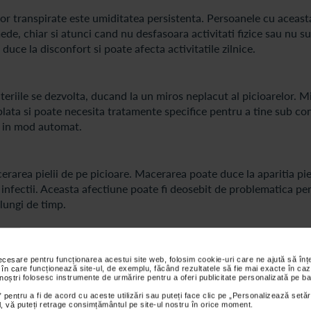
lor transpirate este umiditatea persistenta. Persoanele cu aceast
de, chiar si atunci cand nu desfasoara activitati fizice sau nu s
ce la disconfort si poate afecta activitatile zilnice.
eriile se dezvolta, ducand la un miros neplacut al picioarelor. M
mplata si poate necesita tratamente specifice pentru a tine sub co
e in mod automat.
area pielii de pe picioare. Macerarea poate duce la aparitia piel
 si infectii. Aceasta afectiune poate fi deosebit de problematica pe
lungi de timp.
de a dezvolta basici si infectii fungice, cum ar fi piciorul atletu
necesare pentru funcționarea acestui site web, folosim cookie-uri care ne ajută să î
itand frecarea si crescand riscul de vezicule si infectii fungice. 
 în care funcționează site-ul, de exemplu, făcând rezultatele să fie mai exacte în caz
 noștri folosesc instrumente de urmărire pentru a oferi publicitate personalizată pe ba
necesita tratament medical pentru a fi rezolvate.
 pentru a fi de acord cu aceste utilizări sau puteți face clic pe „Personalizează setăr
ial, vă puteți retrage consimțământul pe site-ul nostru în orice moment.