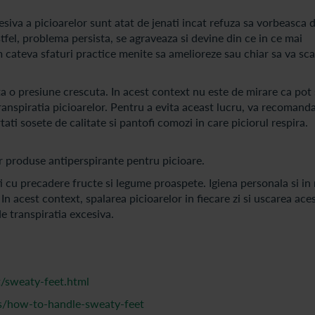
esiva a picioarelor sunt atat de jenati incat refuza sa vorbeasca 
tfel, problema persista, se agraveaza si devine din ce in ce mai
 cateva sfaturi practice menite sa amelioreze sau chiar sa va sc
ita o presiune crescuta. In acest context nu este de mirare ca pot
ranspiratia picioarelor. Pentru a evita aceast lucru, va recomand
tati sosete de calitate si pantofi comozi in care piciorul respira.
or produse antiperspirante pentru picioare.
i cu precadere fructe si legume proaspete. Igiena personala si i
In acest context, spalarea picioarelor in fiecare zi si uscarea ace
de transpiratia excesiva.
/sweaty-feet.html
is/how-to-handle-sweaty-feet