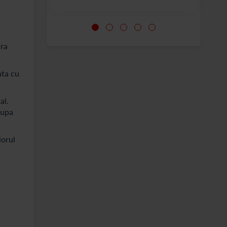
ara
nta cu
al.
dupa
iorul