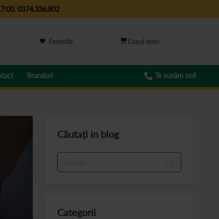
17:00
,
0374.336.802
Favorite
tact
Branduri
Te sunăm noi!
Căutați in blog
Categorii