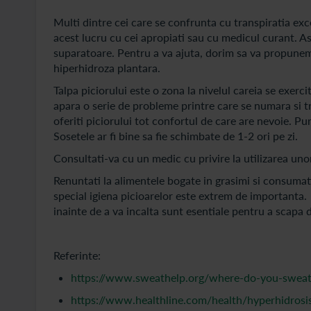
Multi dintre cei care se confrunta cu transpiratia exc
acest lucru cu cei apropiati sau cu medicul curant. As
suparatoare. Pentru a va ajuta, dorim sa va propunem
hiperhidroza plantara.
Talpa piciorului este o zona la nivelul careia se exerc
apara o serie de probleme printre care se numara si t
oferiti piciorului tot confortul de care are nevoie. Pur
Sosetele ar fi bine sa fie schimbate de 1-2 ori pe zi.
Consultati-va cu un medic cu privire la utilizarea un
Renuntati la alimentele bogate in grasimi si consumat
special igiena picioarelor este extrem de importanta. 
inainte de a va incalta sunt esentiale pentru a scapa 
Referinte:
https://www.sweathelp.org/where-do-you-sweat
https://www.healthline.com/health/hyperhidros