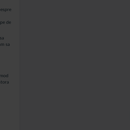
despre
ape de
 sa
am sa
n mod
stora