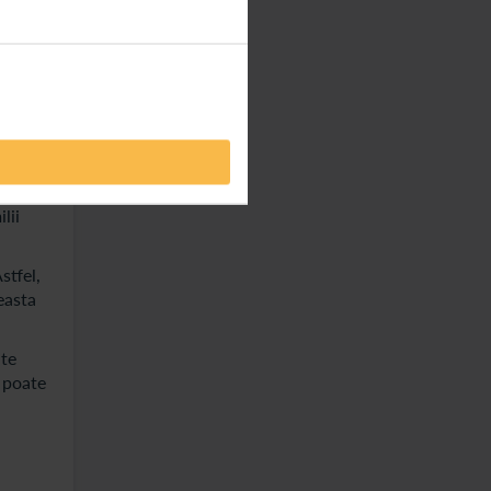
ri
cat si
l unui
lii
stfel,
easta
ate
, poate