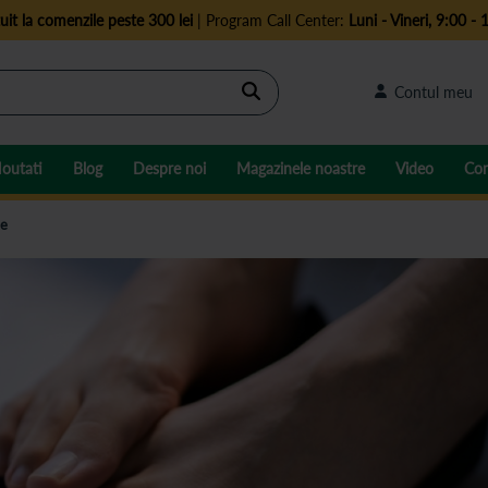
uit la comenzile peste 300 lei
| Program Call Center:
Luni - Vineri, 9:00 - 
Cautare
Contul meu
outati
Blog
Despre noi
Magazinele noastre
Video
Con
te