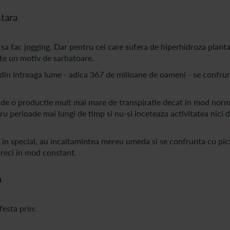
ntara
c sa fac jogging. Dar pentru cei care sufera de hiperhidroza plant
este un motiv de sarbatoare.
i din intreaga lume - adica 367 de milioane de oameni - se confru
 de o productie mult mai mare de transpiratie decat in mod norm
u perioade mai lungi de timp si nu-si inceteaza activitatea nici 
, in special, au incaltamintea mereu umeda si se confrunta cu pic
e reci in mod constant.
a
esta prin: