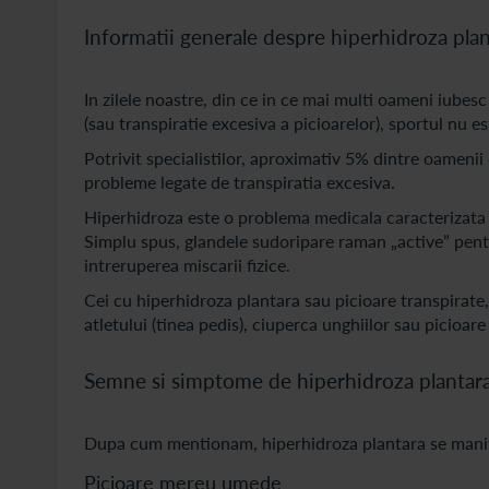
Informatii generale despre hiperhidroza pla
In zilele noastre, din ce in ce mai multi oameni iubes
(sau transpiratie excesiva a picioarelor), sportul nu 
Potrivit specialistilor, aproximativ 5% dintre oameni
probleme legate de transpiratia excesiva.
Hiperhidroza este o problema medicala caracterizata
Simplu spus, glandele sudoripare raman „active” pentr
intreruperea miscarii fizice.
Cei cu hiperhidroza plantara sau picioare transpirate
atletului (tinea pedis), ciuperca unghiilor sau picioar
Semne si simptome de hiperhidroza plantar
Dupa cum mentionam, hiperhidroza plantara se manif
Picioare mereu umede