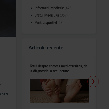
Informatii Medicale
(425)
Sfatul Medicului
(357)
Pentru sportivi
(23)
Articole recente
Totul despre entorsa mediotarsiana, de
C
la diagnostic la recuperare
m
›
,
rbati