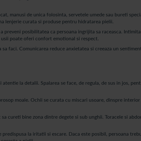
cat, manusi de unica folosinta, servetele umede sau bureti speci
na lenjerie curata si produse pentru hidratarea pielii.
 a preveni posibilitatea ca persoana ingrijita sa raceasca. Intimita
usii poate oferi confort emotional si respect.
a sa faci. Comunicarea reduce anxietatea si creeaza un sentiment
 atentie la detalii. Spalarea se face, de regula, de sus in jos, pent
 prosop moale. Ochii se curata cu miscari usoare, dinspre interior 
 sa cureti bine zona dintre degete si sub unghii. Toracele si abd
predispusa la iritatii si escare. Daca este posibil, persoana treb
corecta a pielii.