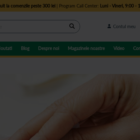
uit la comenzile peste 300 lei
| Program Call Center:
Luni - Vineri, 9:00 - 
Cautare
Contul meu
outati
Blog
Despre noi
Magazinele noastre
Video
Con