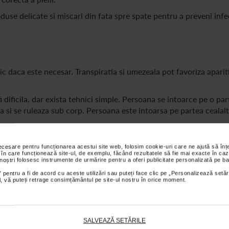
oduse delicate si miscari din fata spre spate pentru a preveni infec
ic daca este necesar. Transpiratia si umezeala pot favoriza apariti
dificila, dar exista tehnici simple. Persoana se intoarce pe o part
a si se ruleaza sub corp. Persoana este intoarsa pe partea cealal
pielii sa respire. Evita cutele sau zonele tensionate, deoarece po
necesare pentru funcționarea acestui site web, folosim cookie-uri care ne ajută să î
 în care funcționează site-ul, de exemplu, făcând rezultatele să fie mai exacte în caz
 noștri folosesc instrumente de urmărire pentru a oferi publicitate personalizată pe ba
 pentru a fi de acord cu aceste utilizări sau puteți face clic pe „Personalizează setăr
ial, vă puteți retrage consimțământul pe site-ul nostru în orice moment.
 la aparitia escarelor. Acestea sunt rani care apar in zonele unde
 sacrala.
SALVEAZĂ SETĂRILE