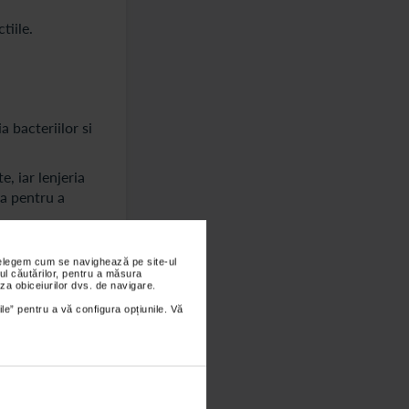
tiile.
a bacteriilor si
e, iar lenjeria
ta pentru a
t provoca
nțelegem cum se navighează pe site-ul
ul căutărilor, pentru a măsura
za obiceiurilor dvs. de navigare.
ile” pentru a vă configura opțiunile. Vă
 presiunea este