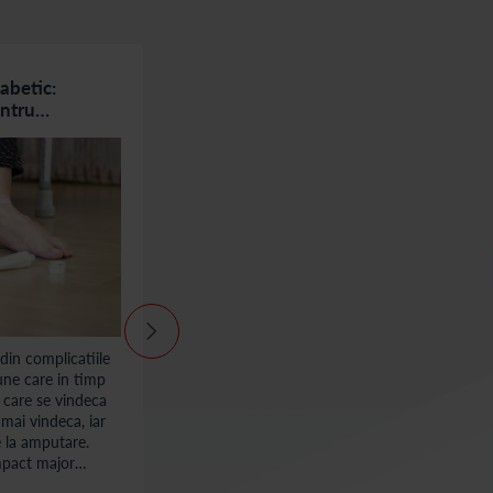
iabetic:
Incontinenta urinara la batranete -
entru
abordari si strategii pentru ingrijirea
ie
la domiciliu
 din complicatiile
Pierderile involuntare sau accidentale de
iune care in timp
urina, cauzate de slabirea muschilor pelvieni
i care se vindeca
sau de degradarea nervilor, se traduc prin
mai vindeca, iar
incontinenta urinara. Incontinenta urinara
e la amputare.
este o afectiune frecvent intalnita la
impact major
persoanele de varsta a treia; sunt afectati
 pacientilor cu
atat barbatii, cat si femeile, acestea din