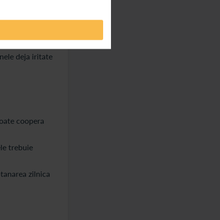
atanta sau
bunatateste
nele deja iritate
 poate coopera
le trebuie
tanarea zilnica