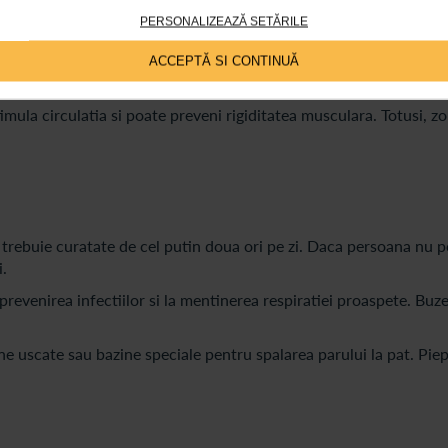
uscata. Dupa spalare, este important sa fie aplicata o crema hidr
PERSONALIZEAZĂ SETĂRILE
arelor pot fi de mare ajutor.
e esentiala. Aceasta reduce presiunea asupra anumitor zone si im
ACCEPTĂ SI CONTINUĂ
imula circulatia si poate preveni rigiditatea musculara. Totusi, zo
ile trebuie curatate de cel putin doua ori pe zi. Daca persoana nu
i.
prevenirea infectiilor si la mentinerea respiratiei proaspete. Buze
ne uscate sau bazine speciale pentru spalarea parului la pat. Piep