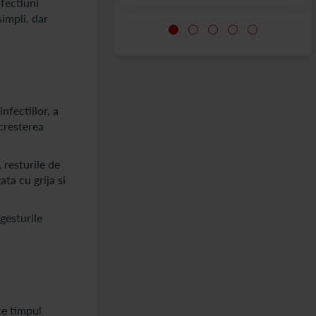
afectiuni
simpli, dar
nfectiilor, a
 cresterea
 resturile de
ata cu grija si
 gesturile
ce timpul