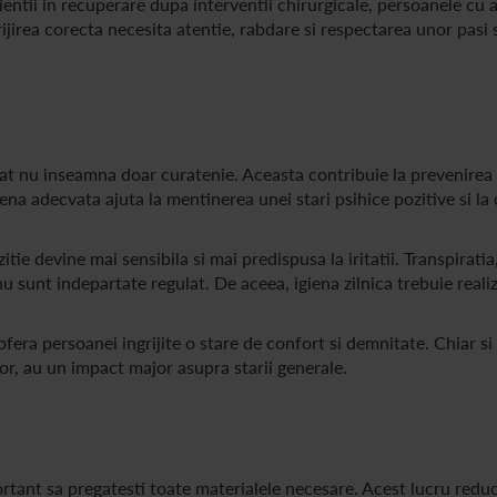
cientii in recuperare dupa interventii chirurgicale, persoanele cu 
ijirea corecta necesita atentie, rabdare si respectarea unor pasi 
at nu inseamna doar curatenie. Aceasta contribuie la prevenirea i
ena adecvata ajuta la mentinerea unei stari psihice pozitive si la
ie devine mai sensibila si mai predispusa la iritatii. Transpiratia,
 nu sunt indepartate regulat. De aceea, igiena zilnica trebuie realiz
ofera persoanei ingrijite o stare de confort si demnitate. Chiar si
or, au un impact major asupra starii generale.
ortant sa pregatesti toate materialele necesare. Acest lucru redu