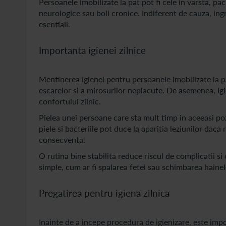
Persoanele imobilizate la pat pot fi cele in varsta, pa
neurologice sau boli cronice. Indiferent de cauza, ingr
esentiali.
Importanta igienei zilnice
Mentinerea igienei pentru persoanele imobilizate la p
escarelor si a mirosurilor neplacute. De asemenea, igi
confortului zilnic.
Pielea unei persoane care sta mult timp in aceeasi pozit
piele si bacteriile pot duce la aparitia leziunilor daca
consecventa.
O rutina bine stabilita reduce riscul de complicatii si 
simple, cum ar fi spalarea fetei sau schimbarea hainel
Pregatirea pentru igiena zilnica
Inainte de a incepe procedura de igienizare, este imp