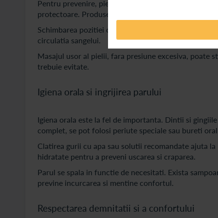
Pentru prevenire, pielea trebuie mentinuta curata si 
protectoare. Produsele speciale pentru prevenirea esc
Schimbarea pozitiei corpului la fiecare doua ore est
circulatia sangelui.
Masajul usor al pielii, fara presiune excesiva, poate st
trebuie evitate.
Igiena orala si ingrijirea parului
Igiena orala este la fel de importanta. Dintii si gingi
complet, se pot folosi periute speciale sau bureti oral
Clatirea gurii cu apa sau solutii recomandate ajuta la 
hidratate pentru a preveni uscarea si craparea.
Parul se spala in functie de necesitati. Exista sampoa
previne incurcarea si mentine confortul.
Respectarea demnitatii si a confortului