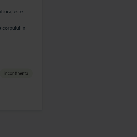
ltora, este
 corpului in
incontinenta