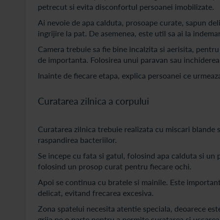
petrecut si evita disconfortul persoanei imobilizate.
Ai nevoie de apa calduta, prosoape curate, sapun deli
ingrijire la pat. De asemenea, este util sa ai la indema
Camera trebuie sa fie bine incalzita si aerisita, pentru
de importanta. Folosirea unui paravan sau inchiderea 
Inainte de fiecare etapa, explica persoanei ce urmeaz
Curatarea zilnica a corpului
Curatarea zilnica trebuie realizata cu miscari blande si
raspandirea bacteriilor.
Se incepe cu fata si gatul, folosind apa calduta si un
folosind un prosop curat pentru fiecare ochi.
Apoi se continua cu bratele si mainile. Este important
delicat, evitand frecarea excesiva.
Zona spatelui necesita atentie speciala, deoarece este 
grija pe o parte pentru a permite curatarea si uscarea 