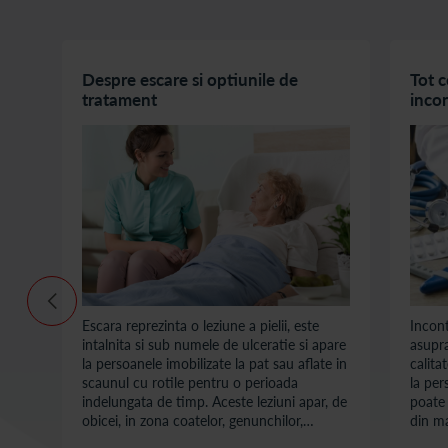
e -
Despre escare si optiunile de
Tot c
irea
tratament
inco
Escara reprezinta o leziune a pielii, este
Incont
ieni
intalnita si sub numele de ulceratie si apare
asupra
in
la persoanele imobilizate la pat sau aflate in
calita
ra
scaunul cu rotile pentru o perioada
la per
indelungata de timp. Aceste leziuni apar, de
poate 
ti
obicei, in zona coatelor, genunchilor,
din ma
calcaielor.
apare 