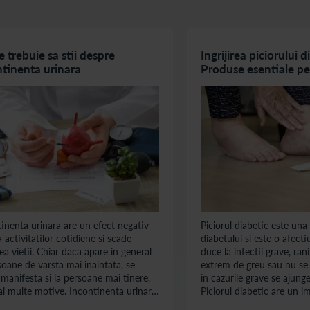
e trebuie sa stii despre
Ingrijirea piciorului d
ntinenta urinara
Produse esentiale p
tratament si prevent
inenta urinara are un efect negativ
Piciorul diabetic este una
 activitatilor cotidiene si scade
diabetului si este o afect
tea vietii. Chiar daca apare in general
duce la infectii grave, ran
soane de varsta mai inaintata, se
extrem de greu sau nu se 
manifesta si la persoane mai tinere,
in cazurile grave se ajung
i multe motive. Incontinenta urinara
Piciorul diabetic are un 
in situatia in care creierul nu mai
asupra stilului de viata al