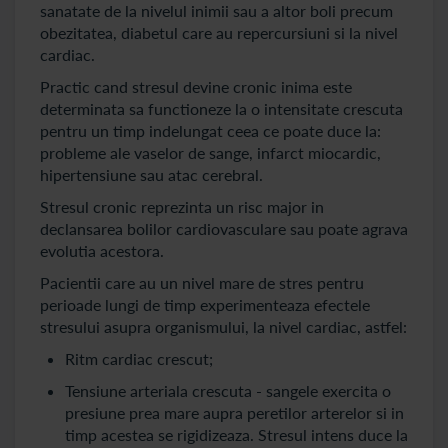
sanatate de la nivelul inimii sau a altor boli precum
obezitatea, diabetul care au repercursiuni si la nivel
cardiac.
Practic cand stresul devine cronic inima este
determinata sa functioneze la o intensitate crescuta
pentru un timp indelungat ceea ce poate duce la:
probleme ale vaselor de sange, infarct miocardic,
hipertensiune sau atac cerebral.
Stresul cronic reprezinta un risc major in
declansarea bolilor cardiovasculare sau poate agrava
evolutia acestora.
Pacientii care au un nivel mare de stres pentru
perioade lungi de timp experimenteaza efectele
stresului asupra organismului, la nivel cardiac, astfel:
Ritm cardiac crescut;
Tensiune arteriala crescuta - sangele exercita o
presiune prea mare aupra peretilor arterelor si in
timp acestea se rigidizeaza. Stresul intens duce la