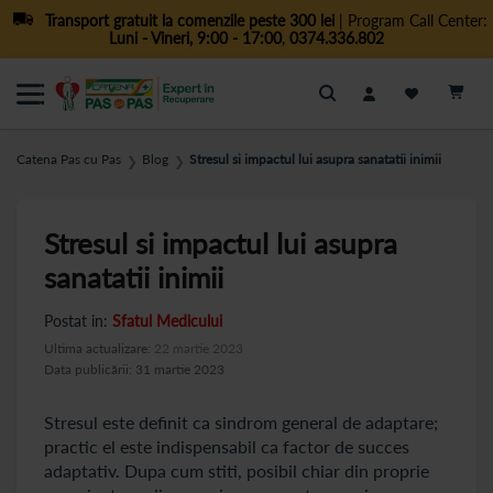
Transport gratuit la comenzile peste 300 lei
| Program Call Center:
Luni - Vineri, 9:00 - 17:00
,
0374.336.802
Cautare
Catena Pas cu Pas
Blog
Stresul si impactul lui asupra sanatatii inimii
❯
❯
Stresul si impactul lui asupra
sanatatii inimii
Postat in:
Sfatul Medicului
Ultima actualizare:
22 martie 2023
Data publicării: 31 martie 2023
Stresul este definit ca sindrom general de adaptare;
practic el este indispensabil ca factor de succes
adaptativ. Dupa cum stiti, posibil chiar din proprie