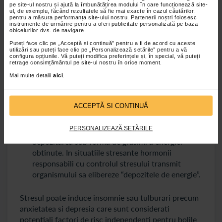
pe site-ul nostru și ajută la îmbunătățirea modului în care funcționează site-
accident vascular cerebral. Bineinteles acesti factori
ul, de exemplu, făcând rezultatele să fie mai exacte în cazul căutărilor,
pot fi declansatori si pentru obezitate sau diabet.
pentru a măsura performanța site-ului nostru. Partenerii noștri folosesc
instrumente de urmărire pentru a oferi publicitate personalizată pe baza
obiceiurilor dvs. de navigare.
In cazul diabetului asociat cu stres trebuie tinut cont
de urmatoarele aspecte:
Puteți face clic pe „Acceptă si continuă” pentru a fi de acord cu aceste
utilizări sau puteți face clic pe „Personalizează setările” pentru a vă
configura opțiunile. Vă puteți modifica preferințele și, în special, vă puteți
Diabetul este una din cauzele frecvente ale
retrage consimțământul pe site-ul nostru în orice moment.
declansarii bolilor cardiovasculare;
Mai multe detalii
aici
.
Hormonii raspunsului la stres actioneaza invers
fata de insulina- este hormonul care face parte
ACCEPTĂ SI CONTINUĂ
din procesul de absorbtie al zaharului din sange
si la transformarea lui in energie, iar in cazul unui
PERSONALIZEAZĂ SETĂRILE
nivel prea mare de zahar in sange contribuie la
depozitarea sub forma de grasimi a energiei
obtinute. In situatiile stresante hormonii
responsabili cu controlul stresului transmit
organismului sa elibereze “depozitele de energie”.
Stresul poate induce insomnie sau tulburari precum
anxietatea si depresia care sunt considerati
potentiali factori de risc independenti pentru bolile