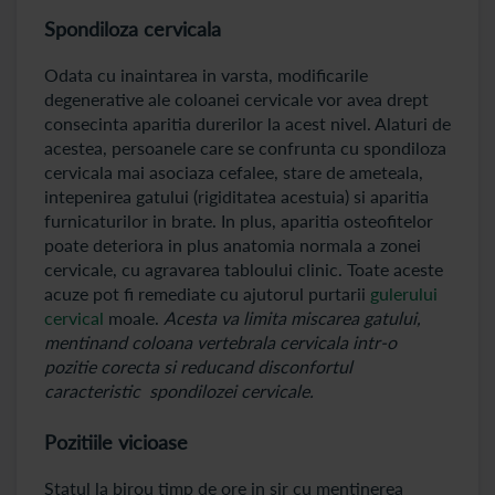
Spondiloza cervicala
Odata cu inaintarea in varsta, modificarile
degenerative ale coloanei cervicale vor avea drept
consecinta aparitia durerilor la acest nivel. Alaturi de
acestea, persoanele care se confrunta cu spondiloza
cervicala mai asociaza cefalee, stare de ameteala,
intepenirea gatului (rigiditatea acestuia) si aparitia
furnicaturilor in brate. In plus, aparitia osteofitelor
poate deteriora in plus anatomia normala a zonei
cervicale, cu agravarea tabloului clinic. Toate aceste
acuze pot fi remediate cu ajutorul purtarii
gulerului
cervical
moale.
Acesta va limita miscarea gatului,
mentinand coloana vertebrala cervicala intr-o
pozitie corecta si reducand disconfortul
caracteristic spondilozei cervicale.
Pozitiile vicioase
Statul la birou timp de ore in sir cu mentinerea