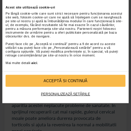
pe mai multe marimi, iar alegerea celei corecte este
Acest site utilizează cookie-uri
extrem de importanta pentru a beneficia in mod real
Pe lângă cookie-urile care sunt strict necesare pentru funcționarea acestui
in urma purtarii gulerului cervical moale. Daca
site web, folosim cookie-uri care ne ajută să înțelegem cum se navighează
traumatismul cervical a fost unul sever specialistii
pe site-ul nostru și ajută la îmbunătățirea modului în care funcționează site-
ul, de exemplu, făcând rezultatele să fie mai exacte în cazul căutărilor,
pot indica direct purtarea initiala a unui
guler
pentru a măsura performanța site-ului nostru. Partenerii noștri folosesc
instrumente de urmărire pentru a oferi publicitate personalizată pe baza
cervical rigid
.
obiceiurilor dvs. de navigare.
Puteți face clic pe „Acceptă si continuă” pentru a fi de acord cu aceste
Torticolis
utilizări sau puteți face clic pe „Personalizează setările” pentru a vă
configura opțiunile. Vă puteți modifica preferințele și, în special, vă puteți
retrage consimțământul pe site-ul nostru în orice moment.
Torticolis
este denumirea medicala pentru gatul
Mai multe detalii
aici
.
intepenit intr-o pozitie nefireasca, cu flectarea
laterala a acestuia. De regula, aceasta problema
poate sa apara in urma unei miscari bruste, dar si
ACCEPTĂ SI CONTINUĂ
datorita mentinerii capului si gatului intr-o pozitie
nefireasca in timpul somnului. In plus, frigul sau
PERSONALIZEAZĂ SETĂRILE
tensiunea musculara cauzata de stres pot duce la
aparitia acestei neplacute probleme de sanatate. In
sprijinul recuperarii cat mai rapide, gulerul cervical
moale poate ameliora durerea provocata de
torticolis si ajuta la revenirea la normal a mobilitatii
zonei cervicale.