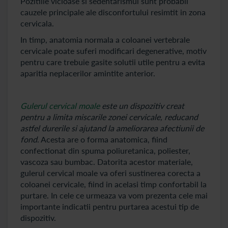
Pozitiile vicioase si sedentarismul sunt probabil
cauzele principale ale disconfortului resimtit in zona
cervicala.
In timp, anatomia normala a coloanei vertebrale
cervicale poate suferi modificari degenerative, motiv
pentru care trebuie gasite solutii utile pentru a evita
aparitia neplacerilor amintite anterior.
Gulerul cervical moale
este un dispozitiv creat
pentru a limita miscarile zonei cervicale, reducand
astfel durerile si ajutand la ameliorarea afectiunii de
fond
. Acesta are o forma anatomica, fiind
confectionat din spuma poliuretanica, poliester,
vascoza sau bumbac. Datorita acestor materiale,
gulerul cervical moale va oferi sustinerea corecta a
coloanei cervicale, fiind in acelasi timp confortabil la
purtare. In cele ce urmeaza va vom prezenta cele mai
importante indicatii pentru purtarea acestui tip de
dispozitiv.