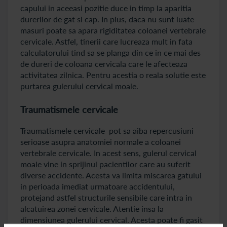
capului in aceeasi pozitie duce in timp la aparitia
durerilor de gat si cap. In plus, daca nu sunt luate
masuri poate sa apara rigiditatea coloanei vertebrale
cervicale. Astfel, tinerii care lucreaza mult in fata
calculatorului tind sa se planga din ce in ce mai des
de dureri de coloana cervicala care le afecteaza
activitatea zilnica. Pentru acestia o reala solutie este
purtarea gulerului cervical moale.
Traumatismele cervicale
Traumatismele cervicale pot sa aiba repercusiuni
serioase asupra anatomiei normale a coloanei
vertebrale cervicale. In acest sens, gulerul cervical
moale vine in sprijinul pacientilor care au suferit
diverse accidente. Acesta va limita miscarea gatului
in perioada imediat urmatoare accidentului,
protejand astfel structurile sensibile care intra in
alcatuirea zonei cervicale. Atentie insa la
dimensiunea gulerului cervical. Acesta poate fi gasit