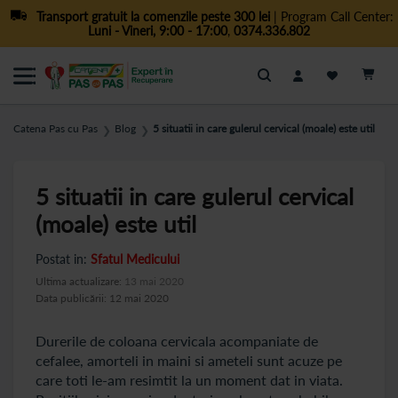
Transport gratuit la comenzile peste 300 lei
| Program Call Center:
Luni - Vineri, 9:00 - 17:00
,
0374.336.802
Cautare
Catena Pas cu Pas
Blog
5 situatii in care gulerul cervical (moale) este util
❯
❯
5 situatii in care gulerul cervical
(moale) este util
Postat in:
Sfatul Medicului
Ultima actualizare:
13 mai 2020
Data publicării: 12 mai 2020
Durerile de coloana cervicala acompaniate de
cefalee, amorteli in maini si ameteli sunt acuze pe
care toti le-am resimtit la un moment dat in viata.