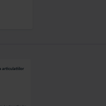
 articulatiilor
Boli care fragilizeaza oasele