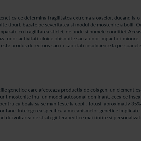
 genetica ce determina fragilitatea extrema a oaselor, ducand la o 
ulte tipuri, bazate pe severitatea si modul de mostenire a bolii. O
mparate cu fragilitatea sticlei, de unde si numele conditiei. Ace
auza unor activitati zilnice obisnuite sau a unor impacturi minore.
, este produs defectuos sau in cantitati insuficiente la persoanel
tiile genetice care afecteaza productia de colagen, un element ese
r sunt mostenite intr-un model autosomal dominant, ceea ce inse
pentru ca boala sa se manifeste la copil. Totusi, aproximativ 35%
 spontane. Intelegerea specifica a mecanismelor genetice implicate
and dezvoltarea de strategii terapeutice mai tintite si personalizat