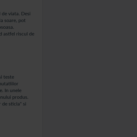
l de viata. Desi
la soare, pot
osoasa.
 astfel riscul de
i teste
mutatiilor
e. In unele
enului produs.
de sticla" si