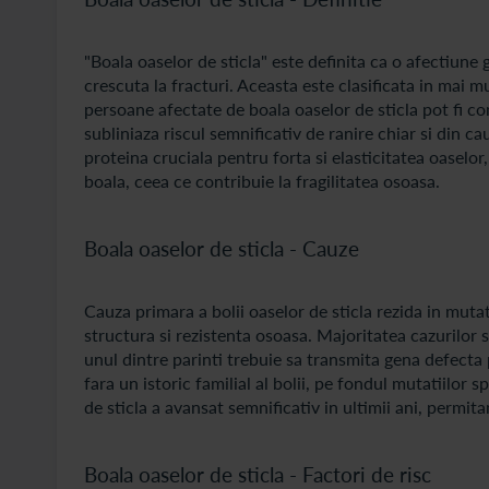
"Boala oaselor de sticla" este definita ca o afectiune
crescuta la fracturi. Aceasta este clasificata in mai m
persoane afectate de boala oaselor de sticla pot fi co
subliniaza riscul semnificativ de ranire chiar si din c
proteina cruciala pentru forta si elasticitatea oaselor
boala, ceea ce contribuie la fragilitatea osoasa.
Boala oaselor de sticla - Cauze
Cauza primara a bolii oaselor de sticla rezida in muta
structura si rezistenta osoasa. Majoritatea cazurilo
unul dintre parinti trebuie sa transmita gena defecta 
fara un istoric familial al bolii, pe fondul mutatiilor
de sticla a avansat semnificativ in ultimii ani, permit
Boala oaselor de sticla - Factori de risc