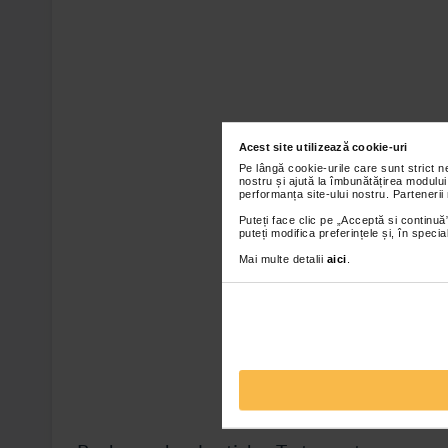
Acest site utilizează cookie-uri
Pe lângă cookie-urile care sunt strict 
nostru și ajută la îmbunătățirea modului
performanța site-ului nostru. Partenerii
Puteți face clic pe „Acceptă si continuă”
puteți modifica preferințele și, în spec
Mai multe detalii
aici
.