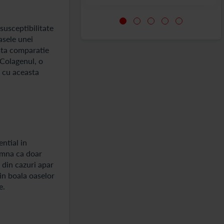
susceptibilitate
asele unei
asta comparatie
 Colagenul, o
e cu aceasta
ntial in
amna ca doar
 din cazuri apar
 in boala oaselor
e.