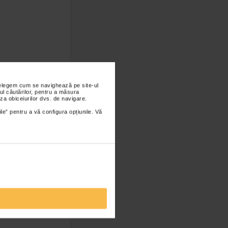
nțelegem cum se navighează pe site-ul
ul căutărilor, pentru a măsura
za obiceiurilor dvs. de navigare.
ile” pentru a vă configura opțiunile. Vă