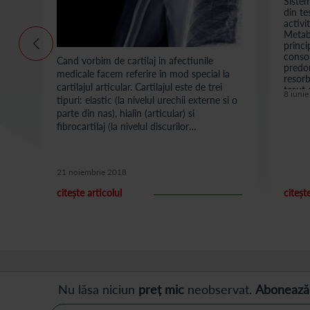
se
Sistem
din te
apt
activi
t
Metabo
princi
consol
Cand vorbim de cartilaj in afectiunile
predom
medicale facem referire in mod special la
resorb
cartilajul articular. Cartilajul este de trei
si
tesut 
8 iuni
tipuri: elastic (la nivelul urechii externe si o
au loc
parte din nas), hialin (articular) si
fibrocartilaj (la nivelul discurilor
intervertebrale).
21 noiembrie 2018
citește articolul
citeșt
Nu lăsa niciun
preț mic
neobservat.
Abonează