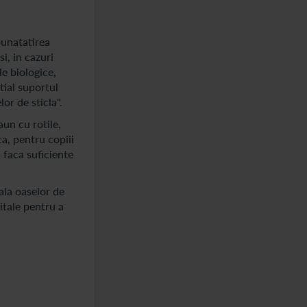
bunatatirea
si, in cazuri
le biologice,
tial suportul
or de sticla".
aun cu rotile,
ca, pentru copiii
a faca suficiente
ala oaselor de
itale pentru a