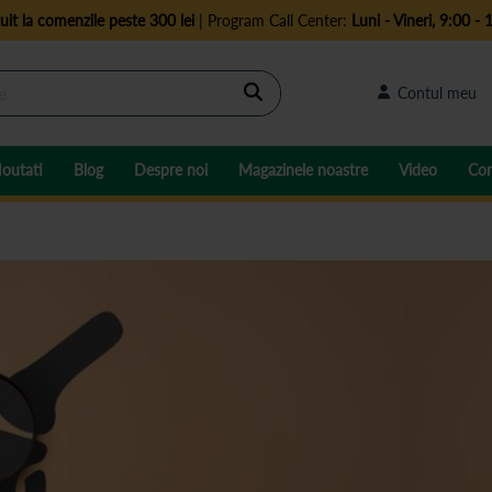
uit la comenzile peste 300 lei
| Program Call Center:
Luni - Vineri, 9:00 - 
Cautare
Contul meu
outati
Blog
Despre noi
Magazinele noastre
Video
Con