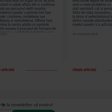
ul osos este un organ activ, alcatuit
Afectiunile legate de sist
suturi si celule aflata intr-o continua
sunt o reala problema cu 
tate pe parcursul vietii noastre.
atat varstnicii, cat si pers
lismul oaselor cuprinde trei faze
Stilul de viata nesanatos, 
pale: cresterea, modelarea sau
la birou si sedentarismul 
idarea si remodelarea. Ultima faza
dintre cauzele afectiunilor
ina la varsta adulta si cuprinde
nivelul oaselor si a articula
tia osoasa si procesul de formare de
osos nou, activitati metabolice care
e 2021
20 noiembrie 2018
 constant in corp...
e articolul
citește articolul
-te
la newsletter-ul nostru!