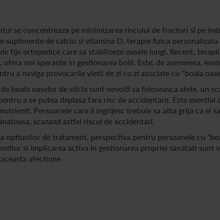
ntul se concentreaza pe minimizarea riscului de fracturi si pe im
de suplimente de calciu si vitamina D, terapie fizica personalizata 
e tije ortopedice care sa stabilizeze oasele lungi. Recent, terapii
 ofera noi sperante in gestionarea bolii. Este, de asemenea, esen
ntru a naviga provocarile vietii de zi cu zi asociate cu "boala oasel
i de boala oaselor de sticla sunt nevoiti sa foloseasca atele, un sc
pentru a se putea deplasa fara risc de accidentare. Este esential 
utrienti. Persoanele care ii ingrijesc trebuie sa aiba grija ca ei s
 sanatoasa, scazand astfel riscul de accidentari.
rea optiunilor de tratament, perspectiva pentru persoanele cu "bo
tilor si implicarea activa in gestionarea propriei sanatati sunt v
 aceasta afectiune.