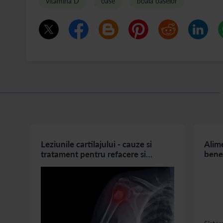
vitamina D
oase
boala oaselor
Leziunile cartilajului - cauze si
Alime
tratament pentru refacere si
benef
recuperare
oase