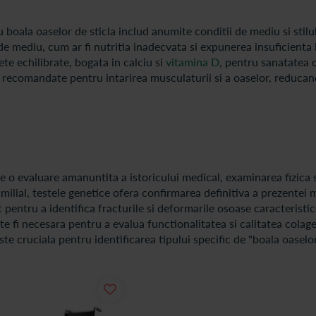
u boala oaselor de sticla includ anumite conditii de mediu si stilu
de mediu, cum ar fi nutritia inadecvata si expunerea insuficienta 
te echilibrate, bogata in calciu si
vitamina D
, pentru sanatatea 
 recomandate pentru intarirea musculaturii si a oaselor, reducand
e o evaluare amanuntita a istoricului medical, examinarea fizica s
 familial, testele genetice ofera confirmarea definitiva a prezentei 
t pentru a identifica fracturile si deformarile osoase caracteristic
e fi necesara pentru a evalua functionalitatea si calitatea colag
e cruciala pentru identificarea tipului specific de "boala oaselor 