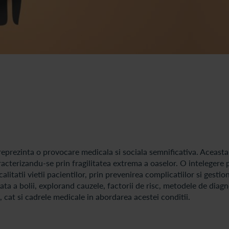
reprezinta o provocare medicala si sociala semnificativa. Aceast
racterizandu-se prin fragilitatea extrema a oaselor. O intelegere 
litatii vietii pacientilor, prin prevenirea complicatiilor si gestio
ta a bolii, explorand cauzele, factorii de risc, metodele de diagn
i, cat si cadrele medicale in abordarea acestei conditii.