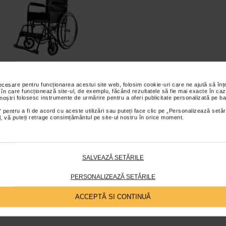
Scaun cu rotile, sezut de
necesare pentru funcționarea acestui site web, folosim cookie-uri care ne ajută să î
46 cm, Steelman EKO,
 în care funcționează site-ul, de exemplu, făcând rezultatele să fie mai exacte în caz
Kid-Man
 noștri folosesc instrumente de urmărire pentru a oferi publicitate personalizată pe ba
 pentru a fi de acord cu aceste utilizări sau puteți face clic pe „Personalizează setăr
ial, vă puteți retrage consimțământul pe site-ul nostru în orice moment.
SALVEAZĂ SETĂRILE
619,00 Lei
Adaugă în coș
PERSONALIZEAZĂ SETĂRILE
ACCEPTĂ SI CONTINUĂ