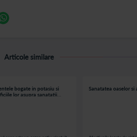
Articole similare
ntele bogate in potasiu si
Sanatatea oaselor si a
iciile lor asupra sanatatii
lor