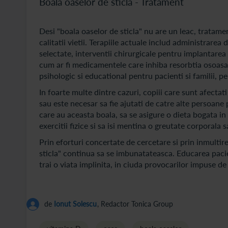
Boala oaselor de sticla - Tratament
Desi "boala oaselor de sticla" nu are un leac, tratame
calitatii vietii. Terapiile actuale includ administrarea 
selectate, interventii chirurgicale pentru implantarea d
cum ar fi medicamentele care inhiba resorbtia osoasa,
psihologic si educational pentru pacienti si familii, pe
In foarte multe dintre cazuri, copiii care sunt afectat
sau este necesar sa fie ajutati de catre alte persoane 
care au aceasta boala, sa se asigure o dieta bogata in n
exercitii fizice si sa isi mentina o greutate corporala
Prin eforturi concertate de cercetare si prin inmulti
sticla" continua sa se imbunatateasca. Educarea pacien
trai o viata implinita, in ciuda provocarilor impuse de
de
Ionut Solescu
, Redactor Tonica Group