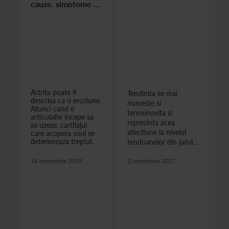
cauze, simptome si
tratament
Artrita poate fi
Tendinita se mai
descrisa ca o eroziune.
numeste si
Atunci cand o
tenosinovita si
articulatie incepe sa
reprezinta acea
se uzeze, cartilajul
afectiune la nivelul
care acopera osul se
deterioreaza treptat.
tendoanelor din jurul
articulatiei
18 noiembrie 2019
genunchiului ce
2 octombrie 2017
provoaca sensibilitate
si este una din cele
mai frecvente cauze
ale durerii
genunchiului.
Netratata, tendinita se