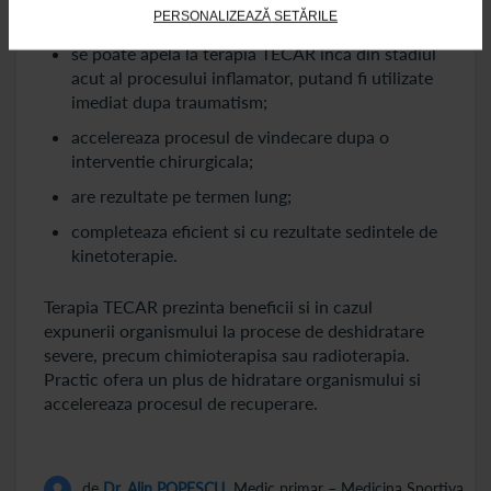
nevoile pacientului;
PERSONALIZEAZĂ SETĂRILE
se poate apela la terapia TECAR inca din stadiul
acut al procesului inflamator, putand fi utilizate
imediat dupa traumatism;
accelereaza procesul de vindecare dupa o
interventie chirurgicala;
are rezultate pe termen lung;
completeaza eficient si cu rezultate sedintele de
kinetoterapie.
Terapia TECAR prezinta beneficii si in cazul
expunerii organismului la procese de deshidratare
severe, precum chimioterapisa sau radioterapia.
Practic ofera un plus de hidratare organismului si
accelereaza procesul de recuperare.
de
Dr. Alin POPESCU
, Medic primar – Medicina Sportiva