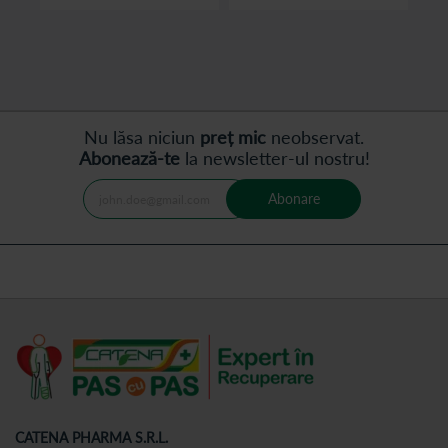
poate agrava si poate
ajunge in stare
cronica.
citește articolul
citește articolul
Nu lăsa niciun
preț mic
neobservat.
Abonează-te
la newsletter-ul nostru!
Abonare
CATENA PHARMA S.R.L.