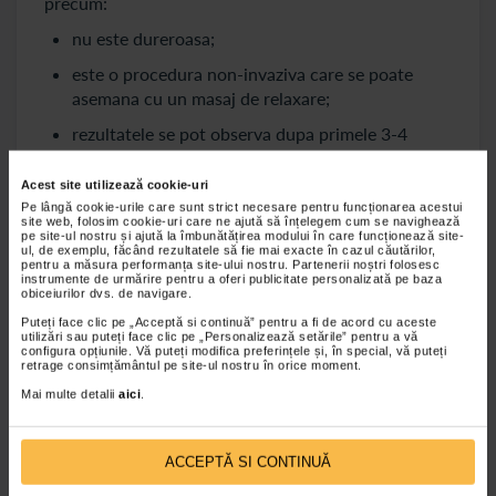
precum:
nu este dureroasa;
este o procedura non-invaziva care se poate
asemana cu un masaj de relaxare;
rezultatele se pot observa dupa primele 3-4
sedinte;
Acest site utilizează cookie-uri
scade durerea (prin favorizarea eliberarii de
Pe lângă cookie-urile care sunt strict necesare pentru funcționarea acestui
cortizol si endorfine);
site web, folosim cookie-uri care ne ajută să înțelegem cum se navighează
pe site-ul nostru și ajută la îmbunătățirea modului în care funcționează site-
reducerea edemului;
ul, de exemplu, făcând rezultatele să fie mai exacte în cazul căutărilor,
pentru a măsura performanța site-ului nostru. Partenerii noștri folosesc
instrumente de urmărire pentru a oferi publicitate personalizată pe baza
diminuarea inflamatiei;
obiceiurilor dvs. de navigare.
relaxarea musculaturii;
Puteți face clic pe „Acceptă si continuă” pentru a fi de acord cu aceste
utilizări sau puteți face clic pe „Personalizează setările” pentru a vă
configura opțiunile. Vă puteți modifica preferințele și, în special, vă puteți
stimularea regenerarii tesuturilor;
retrage consimțământul pe site-ul nostru în orice moment.
reducerea timpului de recuperare motorie;
Mai multe detalii
aici
.
sedintele de terapie TECAR se pot efectua si in
zona cervicala;
ACCEPTĂ SI CONTINUĂ
terapiile sunt personalizabile in functie de