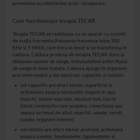
prevenirea accidentarilor post- recuperare.
Cum functioneaza terapia TECAR
Terapia TECAR se realizeaza cu un aparat cu curenti
de inalta frecventa (foloseste frecvente intre 300
KHz si 1 MHz), care intra in tesut si se transforma in
caldura. Caldura produsa de terapia TECAR duce la
dilatarea vaselor de sange, imbunatatind astfel fluxul
de sange in zona tratata. Caldura ajunge in organism
prin intermediul a doi electrozi, capacitiv si rezistiv:
cel capacitiv are efect termic superficial si
actioneaza asupra tesuturilor bogate in apa:
muschi, sistem vascular, tesuturi moi, fascie
(tesut conjunctiv care acopera, conecteaza sau
separa un tesut de altul: muschii, vasele, nervii,
oasele, organele interne).
cel rezistiv are efect termic profund, actionand
asupra oaselor, tendoanelor, ligamentelor si