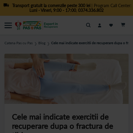
Transport gratuit la comenzile peste 300 lei
| Program Call Center:
Luni - Vineri, 9:00 - 17:00
,
0374.336.802
Cautare
Catena Pas cu Pas
Blog
Cele mai indicate exercitii de recuperare dupa o fract
❯
❯
Cele mai indicate exercitii de
recuperare dupa o fractura de