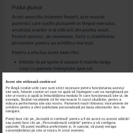
Podul gluteal
Acest exercitiu intareste fesierii, acei muschi
puternici care sustin picioarele in timpul mersului,
urcatului scarilor si al ridicarii din pozitia sezut.
Fesierii sporesc, de asemenea, forta si stabilitatea
picioarelor pentru un echilibru mai bun.
Pentru a efectua acest exercitiu:
Intinde-te pe spate si aseaza-ti mainile langa
corp cu palmele indreptate spre sol.
Indoaie genunchii, trage-i spre solduri si tine
Acest site utilizează cookie-uri
calcaiele pe pamant.
Pe lângă cookie-urile care sunt strict necesare pentru funcționarea acestui
site web, folosim cookie-uri care ne ajută să înțelegem cum se navighează pe
Tine-ti capul, partea superioara a spatelui,
site-ul nostru și ajută la îmbunătățirea modului în care funcționează site-ul, de
bratele si picioarele sau doar calcaiele pe podea
exemplu, făcând rezultatele să fie mai exacte în cazul căutărilor, pentru a
măsura performanța site-ului nostru. Partenerii noștri folosesc instrumente de
pe toata durata exercitiului.
urmărire pentru a oferi publicitate personalizată pe baza obiceiurilor dvs. de
navigare.
Incordeaza-ti muschii fesieri si ischiogambierii,
Puteți face clic pe „Acceptă si continuă” pentru a fi de acord cu aceste utilizări
ridicand pelvisul in sus la o inaltime in care
sau puteți face clic pe „Personalizează setările” pentru a vă configura
opțiunile. Vă puteți modifica preferințele și, în special, vă puteți retrage
umerii, soldurile si genunchii formeaza o linie
consimțământul pe site-ul nostru în orice moment.