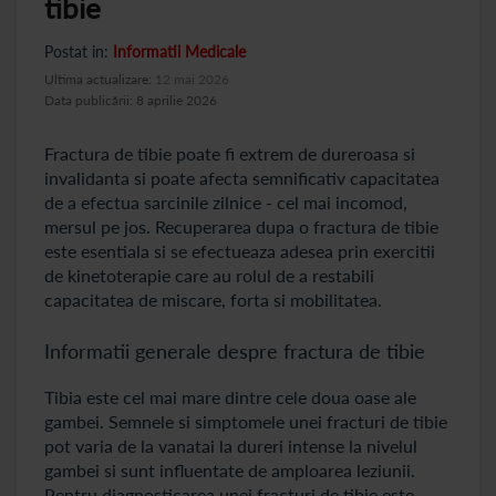
tibie
Postat in:
Informatii Medicale
Ultima actualizare:
12 mai 2026
Data publicării: 8 aprilie 2026
Fractura de tibie poate fi extrem de dureroasa si
invalidanta si poate afecta semnificativ capacitatea
de a efectua sarcinile zilnice - cel mai incomod,
mersul pe jos. Recuperarea dupa o fractura de tibie
este esentiala si se efectueaza adesea prin exercitii
de kinetoterapie care au rolul de a restabili
capacitatea de miscare, forta si mobilitatea.
Informatii generale despre fractura de tibie
Tibia este cel mai mare dintre cele doua oase ale
gambei. Semnele si simptomele unei fracturi de tibie
pot varia de la vanatai la dureri intense la nivelul
gambei si sunt influentate de amploarea leziunii.
Pentru diagnosticarea unei fracturi de tibie este