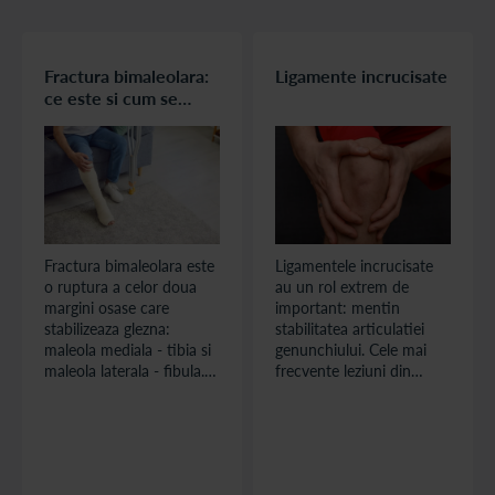
Fractura bimaleolara:
Ligamente incrucisate
ce este si cum se
trateaza
Fractura bimaleolara este
Ligamentele incrucisate
o ruptura a celor doua
au un rol extrem de
margini osase care
important: mentin
stabilizeaza glezna:
stabilitatea articulatiei
maleola mediala - tibia si
genunchiului. Cele mai
maleola laterala - fibula.
frecvente leziuni din
Fractura bimaleolara
ortopedie implica
apare frecvent in urma
ligamentele incrucisate, in
unei rasuciri puternice
special in randul
sau a unei caderi, iar
persoanelor active.
articulatia devine
Problema majora cu care