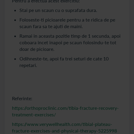
Pentru a efectua acest exercitiu:
Stai pe un scaun cu o suprafata dura.
Foloseste-ti picioarele pentru a te ridica de pe
scaun fara sa te ajuti de maini.
Ramai in aceasta pozitie timp de 1 secunda, apoi
coboara incet inapoi pe scaun folosindu-te tot
doar de picioare.
Odihneste-te, apoi fa trei seturi de cate 10
repetari.
Referinte:
https://orthoproclinic.com/tibia-fracture-recovery-
treatment-exercises/
https://www.verywellhealth.com/tibial-plateau-
fracture-exercises-and-physical-therapy-5225998