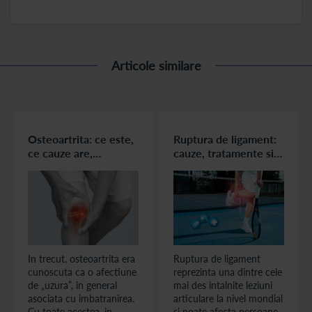
Articole similare
Osteoartrita: ce este,
Ruptura de ligament:
ce cauze are,
cauze, tratamente si
simptome, diagnostic
posibile complicatii.
si tratament
Sfaturi pentru
preventie
In trecut, osteoartrita era
Ruptura de ligament
cunoscuta ca o afectiune
reprezinta una dintre cele
de „uzura”, in general
mai des intalnite leziuni
asociata cu imbatranirea.
articulare la nivel mondial
Cu toate acestea, in
si poate afecta persoane