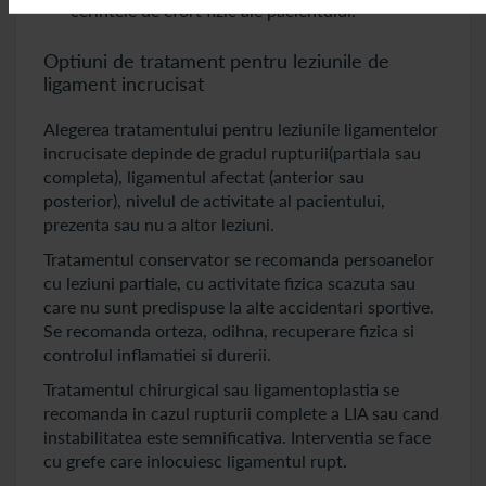
cerintele de efort fizic ale pacientului.
Optiuni de tratament pentru leziunile de
ligament incrucisat
Alegerea tratamentului pentru leziunile ligamentelor
incrucisate depinde de gradul rupturii(partiala sau
completa), ligamentul afectat (anterior sau
posterior), nivelul de activitate al pacientului,
prezenta sau nu a altor leziuni.
Tratamentul conservator se recomanda persoanelor
cu leziuni partiale, cu activitate fizica scazuta sau
care nu sunt predispuse la alte accidentari sportive.
Se recomanda orteza, odihna, recuperare fizica si
controlul inflamatiei si durerii.
Tratamentul chirurgical sau ligamentoplastia se
recomanda in cazul rupturii complete a LIA sau cand
instabilitatea este semnificativa. Interventia se face
cu grefe care inlocuiesc ligamentul rupt.