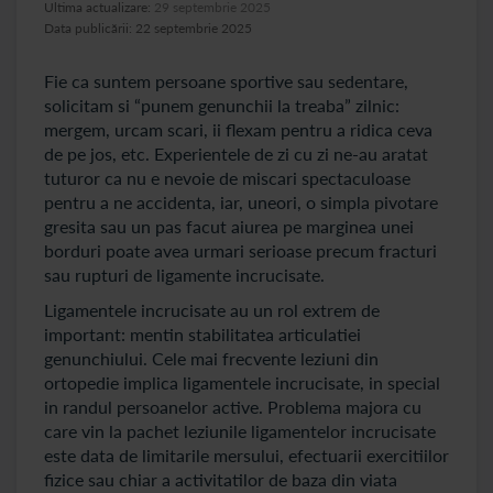
Ultima actualizare:
29 septembrie 2025
Data publicării: 22 septembrie 2025
Fie ca suntem persoane sportive sau sedentare,
solicitam si “punem genunchii la treaba” zilnic:
mergem, urcam scari, ii flexam pentru a ridica ceva
de pe jos, etc. Experientele de zi cu zi ne-au aratat
tuturor ca nu e nevoie de miscari spectaculoase
pentru a ne accidenta, iar, uneori, o simpla pivotare
gresita sau un pas facut aiurea pe marginea unei
borduri poate avea urmari serioase precum fracturi
sau rupturi de ligamente incrucisate.
Ligamentele incrucisate au un rol extrem de
important: mentin stabilitatea articulatiei
genunchiului. Cele mai frecvente leziuni din
ortopedie implica ligamentele incrucisate, in special
in randul persoanelor active. Problema majora cu
care vin la pachet leziunile ligamentelor incrucisate
este data de limitarile mersului, efectuarii exercitiilor
fizice sau chiar a activitatilor de baza din viata