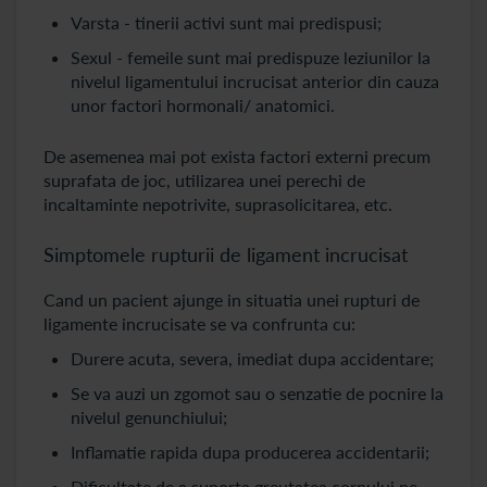
Varsta - tinerii activi sunt mai predispusi;
Sexul - femeile sunt mai predispuze leziunilor la
nivelul ligamentului incrucisat anterior din cauza
unor factori hormonali/ anatomici.
De asemenea mai pot exista factori externi precum
suprafata de joc, utilizarea unei perechi de
incaltaminte nepotrivite, suprasolicitarea, etc.
Simptomele rupturii de ligament incrucisat
Cand un pacient ajunge in situatia unei rupturi de
ligamente incrucisate se va confrunta cu:
Durere acuta, severa, imediat dupa accidentare;
Se va auzi un zgomot sau o senzatie de pocnire la
nivelul genunchiului;
Inflamatie rapida dupa producerea accidentarii;
Dificultate de a suporta greutatea corpului pe