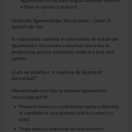
ligamentele incrucisate asigura alinierea corecta
a tibiei in raport cu femurul.
Leziunile ligamentelor incrucisate: cauze si
factori de risc
In majoritatea cazurilor in care vorbim de leziuni ale
ligamentelor incrucisate contextul care a dus la
producerea acestui eveniment medical a fost unul
sportiv.
Cum se produce o ruptura de ligament
incrucisat?
Mecanismele care duc la leziunile ligamentelor
incrucisate pot fi:
Pivotare brusca cu schimbarea rapida a directiei,
in conditiile in care piciorul este in contact cu
solul;
Dupa saritura aterizarea se face incorect;