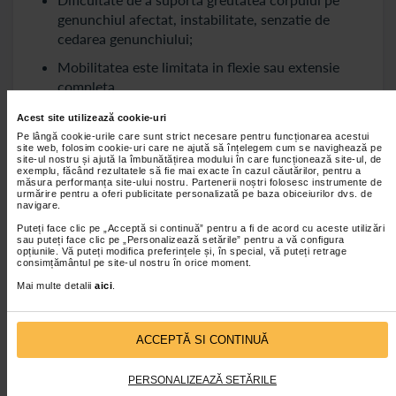
genunchiul afectat, instabilitate, senzatie de
cedarea genunchiului;
Mobilitatea este limitata in flexie sau extensie
completa.
Acest site utilizează cookie-uri
Diagnostic si evaluare medicala
Pe lângă cookie-urile care sunt strict necesare pentru funcționarea acestui
site web, folosim cookie-uri care ne ajută să înțelegem cum se navighează pe
site-ul nostru și ajută la îmbunătățirea modului în care funcționează site-ul, de
Diagnosticarea rupturii ligamentelor incrucisate
exemplu, făcând rezultatele să fie mai exacte în cazul căutărilor, pentru a
consta in:
măsura performanța site-ului nostru. Partenerii noștri folosesc instrumente de
urmărire pentru a oferi publicitate personalizată pe baza obiceiurilor dvs. de
navigare.
Efectuarea anamnezei si a examenului clinic-
Puteți face clic pe „Acceptă si continuă” pentru a fi de acord cu aceste utilizări
medicul solicita informatii despre modul
sau puteți face clic pe „Personalizează setările” pentru a vă configura
producerii accidentului, simptome si face teste
opțiunile. Vă puteți modifica preferințele și, în special, vă puteți retrage
consimțământul pe site-ul nostru în orice moment.
clinice pentru stabilitate;
Mai multe detalii
aici
.
Investigatii imagistice: radiografii pentru
excluderea fracturilor si RMN pentru
vizualizarea ligamentelor si a leziunilor asociate.
ACCEPTĂ SI CONTINUĂ
Evaluarea functionala- se va observa gradul de
PERSONALIZEAZĂ SETĂRILE
instabilitate, nivelul de activitate al pacientului si