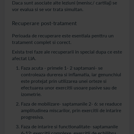
Daca sunt asociate alte leziuni (menisc/ cartilaj) se
vor evalua si se vor trata simultan.
Recuperare post-tratament
Perioada de recuperare este esentiala penttru un
tratament complet si corect.
Exista trei faze ale recuperarii in special dupa ce este
afectat LIA.
Faza acuta - primele 1- 2 saptamani- se
controleaza durerea si inflamatia, iar genunchiul
este protejat prin utilizarea unei orteze si
efectuarea unor exercitii usoare pasive sau de
izometrie.
Faza de mobilizare- saptamanile 2- 6: se readuce
amplitudinea miscarilor, prin exercitii de intarire
progresiva.
Faza de intarire si functionalitate- saptamanile
6-12: exercitii complexe, exercitii de echilibru,