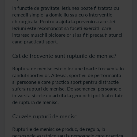
In functie de gravitate, leziunea poate fi tratata cu
remedii simple la domiciliu sau cu o interventie
chirurgicala. Pentru a ajuta la prevenirea acestei
leziuni este recomandat sa faceti exercitii care
intaresc muschii picioarelor si sa fiti precauti atunci
cand practicati sport.
Cat de frecvente sunt rupturile de menisc?
Ruptura de menisc este o leziune foarte frecventa in
randul sportivilor. Adesea, sportivii de performanta
si persoanele care practica sport pentru distractie
sufera rupturi de menisc. De asemenea, persoanele
in varsta si cele cu artrita la genunchi pot fi afectate
de ruptura de menisc.
Cauzele rupturii de menisc
Rupturile de menisc se produc, de regula, la
persoanele varstnice sau la persoanele care practica