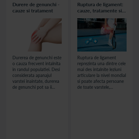
Durere de genunchi -
Ruptura de ligament:
cauze si tratament
cauze, tratamente si
posibile complicatii.
Sfaturi pentru
preventie
Durerea de genunchi este
Ruptura de ligament
o cauza frecvent intalnita
reprezinta una dintre cele
in randul populatiei. Desi
mai des intalnite leziuni
considerata apanajul
articulare la nivel mondial
varstei inaintate, durerea
si poate afecta persoane
de genunchi pot sa ii
de toate varstele,
afecteze si pe cei tineri.
indiferent de nivelul de
activitate fizica. De la
sportivi de performanta
pana la persoane cu
activitate cotidiana de
intensitate moderata,
ruptura de ligament
poate aparea in diverse