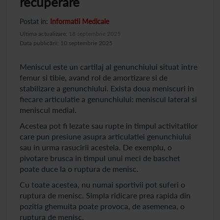
recuperare
Postat in:
Informatii Medicale
Ultima actualizare:
18 septembrie 2025
Data publicării: 10 septembrie 2025
Meniscul este un cartilaj al genunchiului situat intre
femur si tibie, avand rol de amortizare si de
stabilizare a genunchiului. Exista doua meniscuri in
fiecare articulatie a genunchiului: meniscul lateral si
meniscul medial.
Acestea pot fi lezate sau rupte in timpul activitatilor
care pun presiune asupra articulatiei genunchiului
sau in urma rasucirii acesteia. De exemplu, o
pivotare brusca in timpul unui meci de baschet
poate duce la o ruptura de menisc.
Cu toate acestea, nu numai sportivii pot suferi o
ruptura de menisc. Simpla ridicare prea rapida din
pozitia ghemuita poate provoca, de asemenea, o
ruptura de menisc.