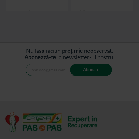
contexte si poate genera
consecinte serioase
19 februarie 2024
2 iulie 2025
asupra mobilitatii si
calitatii vietii.
citește articolul
citește articolul
Nu lăsa niciun
preț mic
neobservat.
Abonează-te
la newsletter-ul nostru!
Abonare