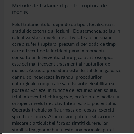
Metode de tratament pentru ruptura de
menisc
Felul tratamentului depinde de tipul, localizarea si
gradul de extensie al leziunii. De asemenea, se iau in
calcul varsta si nivelul de activitate ale persoanei
care a suferit ruptura, precum si perioada de timp
care a trecut de la incident pana in momentul
consultului. Interventia chirurgicala artroscopica
este cel mai frecvent tratament al rupturilor de
menisc. Aceasta procedura este destul de migaloasa,
dar nu se incadreaza in randul procedurilor
chirurgicale complicate sau riscante. Reabilitarea
poate sa varieze, in functie de leziunea meniscului,
felul interventiei chirurgicale, preferintele medicului
ortoped, nivelul de activitate si varsta pacientului.
Operatia trebuie sa fie urmata de repaus, exercitii
specifice si mers. Atunci cand puteti realiza orice
miscare a articulatiei fara sa simtiti durere, iar
stabilitatea genunchiului este una normala, puteti