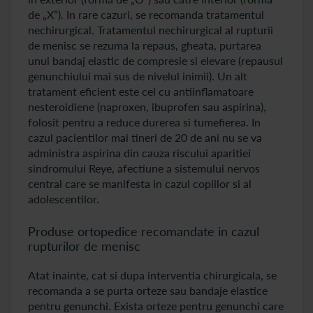
de „X”). In rare cazuri, se recomanda tratamentul
nechirurgical. Tratamentul nechirurgical al rupturii
de menisc se rezuma la repaus, gheata, purtarea
unui bandaj elastic de compresie si elevare (repausul
genunchiului mai sus de nivelul inimii). Un alt
tratament eficient este cel cu antiinflamatoare
nesteroidiene (naproxen, ibuprofen sau aspirina),
folosit pentru a reduce durerea si tumefierea. In
cazul pacientilor mai tineri de 20 de ani nu se va
administra aspirina din cauza riscului aparitiei
sindromului Reye, afectiune a sistemului nervos
central care se manifesta in cazul copiilor si al
adolescentilor.
Produse ortopedice recomandate in cazul
rupturilor de menisc
Atat inainte, cat si dupa interventia chirurgicala, se
recomanda a se purta orteze sau bandaje elastice
pentru genunchi. Exista orteze pentru genunchi care