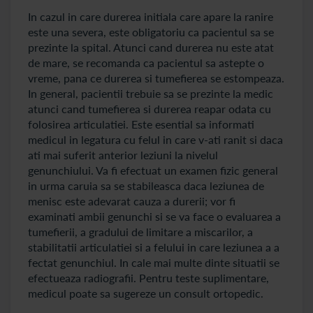
In cazul in care durerea initiala care apare la ranire
este una severa, este obligatoriu ca pacientul sa se
prezinte la spital. Atunci cand durerea nu este atat
de mare, se recomanda ca pacientul sa astepte o
vreme, pana ce durerea si tumefierea se estompeaza.
In general, pacientii trebuie sa se prezinte la medic
atunci cand tumefierea si durerea reapar odata cu
folosirea articulatiei. Este esential sa informati
medicul in legatura cu felul in care v-ati ranit si daca
ati mai suferit anterior leziuni la nivelul
genunchiului. Va fi efectuat un examen fizic general
in urma caruia sa se stabileasca daca leziunea de
menisc este adevarat cauza a durerii; vor fi
examinati ambii genunchi si se va face o evaluarea a
tumefierii, a gradului de limitare a miscarilor, a
stabilitatii articulatiei si a felului in care leziunea a a
fectat genunchiul. In cale mai multe dinte situatii se
efectueaza radiografii. Pentru teste suplimentare,
medicul poate sa sugereze un consult ortopedic.