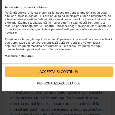
reveni la activitatile obisnuite de dinaintea
incidentului.
Acest site utilizează cookie-uri
Pe lângă cookie-urile care sunt strict necesare pentru funcționarea acestui
site web, folosim cookie-uri care ne ajută să înțelegem cum se navighează pe
Transplantul de menisc
site-ul nostru și ajută la îmbunătățirea modului în care funcționează site-ul, de
exemplu, făcând rezultatele să fie mai exacte în cazul căutărilor, pentru a
măsura performanța site-ului nostru. Partenerii noștri folosesc instrumente de
Aceasta optiune de tratament este una relativ noua
urmărire pentru a oferi publicitate personalizată pe baza obiceiurilor dvs. de
navigare.
si se apeleaza la ea mai ales atunci cand meniscul
Puteți face clic pe „Acceptă si continuă” pentru a fi de acord cu aceste utilizări
este deja slabit sau cicatrizat in urma ranirii sau a
sau puteți face clic pe „Personalizează setările” pentru a vă configura
opțiunile. Vă puteți modifica preferințele și, în special, vă puteți retrage
unui tratament anterior. Aceasta procedura
consimțământul pe site-ul nostru în orice moment.
presupune transplantarea in genunchi a unei
Mai multe detalii
aici
.
portiuni de cartilaj meniscal, provenita de la un
donator (alogrefa). Pentru a se putea efectua
transplantul de menisc este necesar ca pacientul sa
ACCEPTĂ SI CONTINUĂ
aiba varsta mai mica de 40 de ani. Se va apela la
aceasta procedura in cazul in care durerea si
PERSONALIZEAZĂ SETĂRILE
tumefierea nu au raspuns altor tratamente. La
nivelul articulatiei genunchiului trebuie sa nu existe
deloc artrita sau sa fie minima. Transplantul se va
efectua numai in cazul in care nu exista deviatii la
nivelul genunchilor, ca de exemplu deviatia acestora
in exterior (forma de „O”) sau catre interior (forma