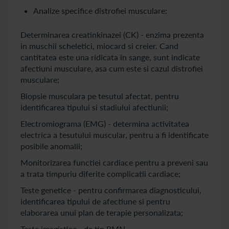
Analize specifice distrofiei musculare:
Determinarea creatinkinazei (CK) - enzima prezenta
in muschii scheletici, miocard si creier. Cand
cantitatea este una ridicata in sange, sunt indicate
afectiuni musculare, asa cum este si cazul distrofiei
musculare;
Biopsie musculara pe tesutul afectat, pentru
identificarea tipului si stadiului afectiunii;
Electromiograma (EMG) - determina activitatea
electrica a tesutului muscular, pentru a fi identificate
posibile anomalii;
Monitorizarea functiei cardiace pentru a preveni sau
a trata timpuriu diferite complicatii cardiace;
Teste genetice - pentru confirmarea diagnosticului,
identificarea tipului de afectiune si pentru
elaborarea unui plan de terapie personalizata;
Teste imagistice - de tip RMN.