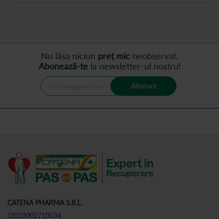
Nu lăsa niciun
preț mic
neobservat.
Abonează-te
la newsletter-ul nostru!
Abonare
CATENA PHARMA S.R.L.
J2023002710034