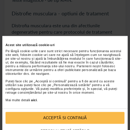
Distrofie musculara - optiuni de tratament
Distrofia musculara este una din afectiunile
degenerative pentru care protocolul de tratament
are rolul de a incetinire evolutia bolii si nu de
vindecare.
Acest site utilizează cookie-uri
Pe lângă cookie-urile care sunt strict necesare pentru funcționarea acestui
Medicamentele si terapiile alternative au ca scop
site web, folosim cookie-uri care ne ajută să înțelegem cum se navighează
pe site-ul nostru și ajută la îmbunătățirea modului în care funcționează site-
incetinirea progresiei degenerarii musculare si
ul, de exemplu, făcând rezultatele să fie mai exacte în cazul căutărilor,
mentinerea persoanei afectate mobile pentru o
pentru a măsura performanța site-ului nostru. Partenerii noștri folosesc
instrumente de urmărire pentru a oferi publicitate personalizată pe baza
perioada cat mai lunga de timp.
obiceiurilor dvs. de navigare.
Puteți face clic pe „Acceptă si continuă” pentru a fi de acord cu aceste
Printre cele mai recomandate si utilizate
utilizări sau puteți face clic pe „Personalizează setările” pentru a vă
medicamente in cazul pacientilor diagnosticati
configura opțiunile. Vă puteți modifica preferințele și, în special, vă puteți
retrage consimțământul pe site-ul nostru în orice moment.
cu distrofie musculara se numara:
Mai multe detalii
aici
.
Corticosteroizii - care contribuie la cresterea
fortei musculare, dar utilizate pe termen lung
duc la fragilizarea oaselor si la crestere excesiva
ACCEPTĂ SI CONTINUĂ
in greutate;