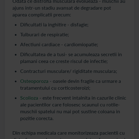
Odata ce distrofia musculara evolueaza - muschii au
ajuns intr-un stadiu avansat de degradare pot
aparea complicatii precum:
Dificultati la inghitire - disfagie;
Tulburari de respiratie;
Afectiuni cardiace - cardiomiopatie;
Dificultatea de a tusi- se acumuleaza secretii in
plamani ceea ce creste riscul de infectie;
Contracturi musculare/ rigiditate musculara;
Osteoporoza
- oasele devin fragile ca urmare a
tratamentului cu corticosteroizi;
Scolioza
- este frecvent intalnita in cazurile clinic
ale pacientilor care folosesc scaunul cu rotile-
muschii spatelui nu mai pot sustine coloana in
pozitie corecta.
Din echipa medicala care monitorizeaza pacientii cu