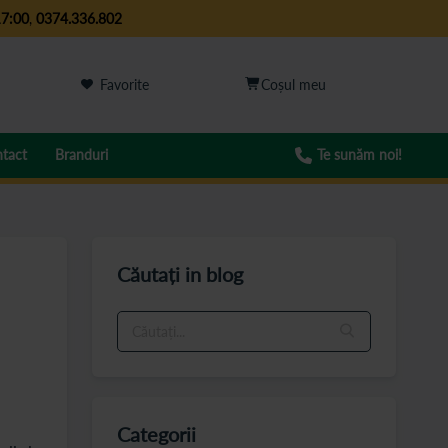
17:00
,
0374.336.802
Favorite
tact
Branduri
Te sunăm noi!
Căutați in blog
Categorii