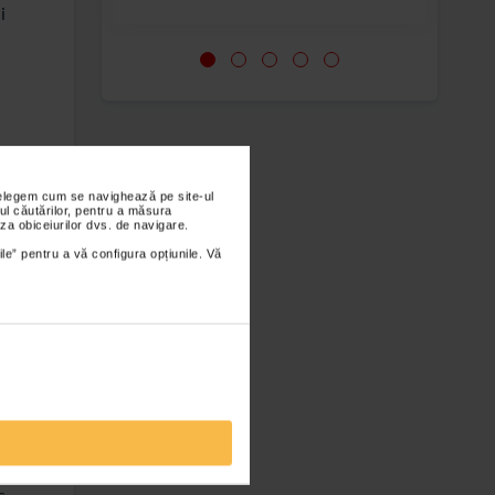
i
diala.
ia
nțelegem cum se navighează pe site-ul
ul căutărilor, pentru a măsura
za obiceiurilor dvs. de navigare.
ile” pentru a vă configura opțiunile. Vă
c-