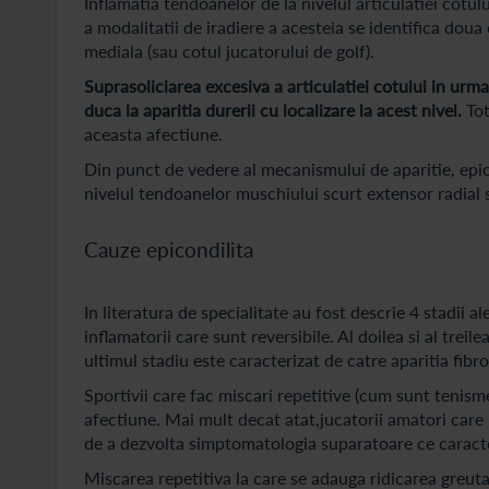
Inflamatia tendoanelor de la nivelul articulatiei cotul
a modalitatii de iradiere a acesteia se identifica doua
mediala (sau cotul jucatorului de golf).
Suprasoliciarea excesiva a articulatiei cotului in urma 
duca la aparitia durerii cu localizare la acest nivel.
Tot
aceasta afectiune.
Din punct de vedere al mecanismului de aparitie, epi
nivelul tendoanelor muschiului scurt extensor radial 
Cauze epicondilita
In literatura de specialitate au fost descrie 4 stadii a
inflamatorii care sunt reversibile. Al doilea si al treil
ultimul stadiu este caracterizat de catre aparitia fibroze
Sportivii care fac miscari repetitive (cum sunt tenism
afectiune. Mai mult decat atat,jucatorii amatori care
de a dezvolta simptomatologia suparatoare ce caracter
Miscarea repetitiva la care se adauga ridicarea greutat