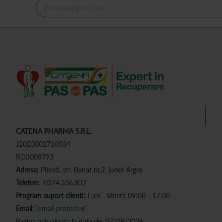
CATENA PHARMA S.R.L.
J2023002710034
RO3008793
Adresa:
Pitesti, str. Banat nr.2, judet Arges
Telefon:
0374.336.802
Program suport clienti:
Luni - Vineri: 09:00 - 17:00
Email:
[email protected]
Pagina actualizata la data de: 07/08/2026