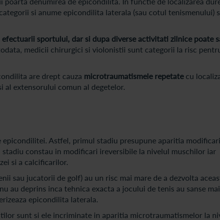
ui poarta denumirea de epicondilita. In functie de localizarea durer
 categorii si anume epicondilita laterala (sau cotul tenismenului) s
efectuarii sportului, dar si dupa diverse activitati zilnice poate s
odata, medicii chirurgici si violonistii sunt categorii la risc pentr
condilita are drept cauza
microtraumatismele repetate
cu localiza
si al extensorului comun al degetelor.
le epicondilitei. Astfel, primul stadiu presupune aparitia modificar
ea stadiu constau in modificari ireversibile la nivelul muschilor iar
i si a calcificarilor.
enii sau jucatorii de golf) au un risc mai mare de a dezvolta aceas
 nu au deprins inca tehnica exacta a jocului de tenis au sanse ma
izeaza epicondilita laterala.
ilor sunt si ele incriminate in aparitia microtraumatismelor la ni