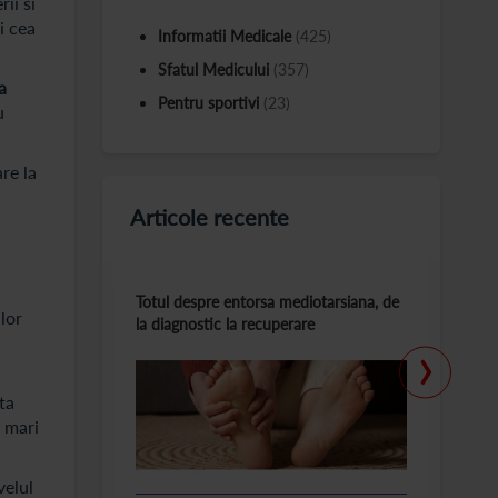
ii si
i cea
Informatii Medicale
(425)
Sfatul Medicului
(357)
a
Pentru sportivi
(23)
u
re la
Articole recente
Totul despre entorsa mediotarsiana, de
C
ilor
la diagnostic la recuperare
m
›
ta
i mari
velul