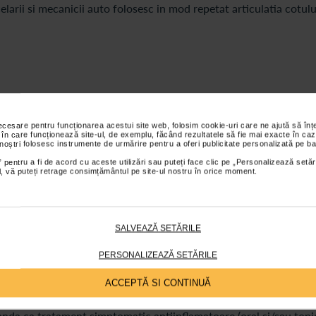
celarii si mecanicii auto folosesc in mod repetat articulatia cotulu
ilitei laterale care este mai frecventa decat cea cu localizare me
l. Durerea cu localizare mediala ce se intensifica o data cu flex
necesare pentru funcționarea acestui site web, folosim cookie-uri care ne ajută să î
 în care funcționează site-ul, de exemplu, făcând rezultatele să fie mai exacte în caz
 noștri folosesc instrumente de urmărire pentru a oferi publicitate personalizată pe ba
n durere ce poate iradia spre antebrat sau incheietura mainii,
 pentru a fi de acord cu aceste utilizări sau puteți face clic pe „Personalizează setăr
 prin aparitia crepitatiilor (zgomote ce apar la mobilizarea oaselor,
ial, vă puteți retrage consimțământul pe site-ul nostru în orice moment.
e scaderea sensibilitatii si in timp atrofierea musculaturii.
SALVEAZĂ SETĂRILE
PERSONALIZEAZĂ SETĂRILE
ACCEPTĂ SI CONTINUĂ
e recomanda sistarea activitatilor fizice care implica folosirea
dicale pentru articulatia cotului
vor duce la ameliorarea
nda ca tratament simptomatic antiinflamatoare (oral si/sau topi