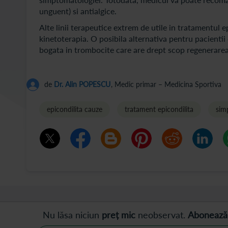
unguent) si antialgice.
Alte linii terapeutice extrem de utile in tratamentul 
kinetoterapia. O posibila alternativa pentru pacienti
bogata in trombocite care are drept scop regenerarea t
de
Dr. Alin POPESCU
, Medic primar – Medicina Sportiva
epicondilita cauze
tratament epicondilita
sim
Nu lăsa niciun
preț mic
neobservat.
Abonează