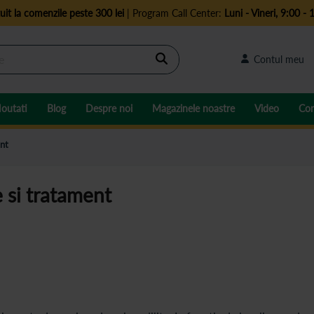
uit la comenzile peste 300 lei
| Program Call Center:
Luni - Vineri, 9:00 - 
Cautare
Contul meu
outati
Blog
Despre noi
Magazinele noastre
Video
Con
ent
 si tratament