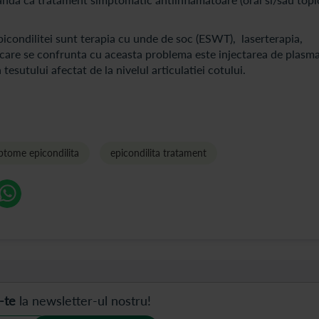
epicondilitei sunt terapia cu unde de soc (ESWT), laserterapia,
i care se confrunta cu aceasta problema este injectarea de plasm
esutului afectat de la nivelul articulatiei cotului.
ptome epicondilita
epicondilita tratament
-te
la newsletter-ul nostru!