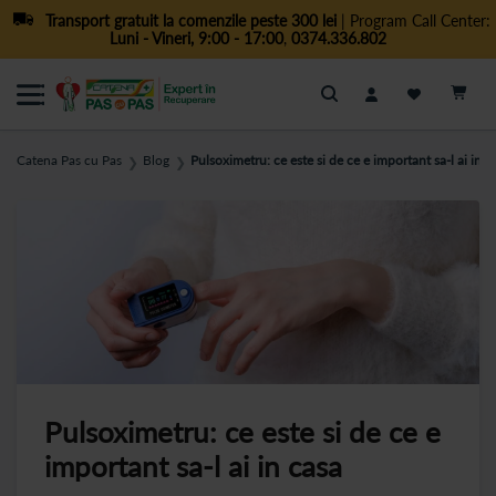
Transport gratuit la comenzile peste 300 lei
| Program Call Center:
Luni - Vineri, 9:00 - 17:00
,
0374.336.802
Cautare
Catena Pas cu Pas
Blog
Pulsoximetru: ce este si de ce e important sa-l ai in c
❯
❯
Pulsoximetru: ce este si de ce e
important sa-l ai in casa