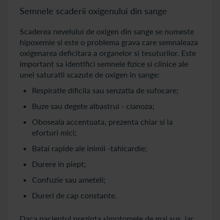
Semnele scaderii oxigenului din sange
Scaderea nevelului de oxigen din sange se numeste
hipoxemie si este o problema grava care semnaleaza
oxigenarea deficitara a organelor si tesuturilor. Este
important sa identifici semnele fizice si clinice ale
unei saturatii scazute de oxigen in sange:
Respiratie dificila sau senzatia de sufocare;
Buze sau degete albastrui - cianoza;
Oboseala accentuata, prezenta chiar si la
eforturi mici;
Batai rapide ale inimii -tahicardie;
Durere in piept;
Confuzie sau ameteli;
Dureri de cap constante.
Daca pacientul prezinta simptomele de mai sus, iar