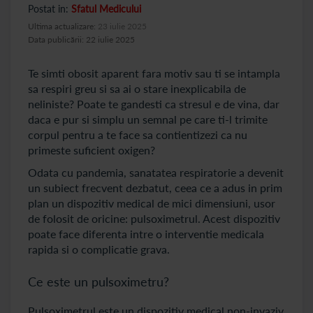
Postat in:
Sfatul Medicului
Ultima actualizare:
23 iulie 2025
Data publicării: 22 iulie 2025
Te simti obosit aparent fara motiv sau ti se intampla
sa respiri greu si sa ai o stare inexplicabila de
neliniste? Poate te gandesti ca stresul e de vina, dar
daca e pur si simplu un semnal pe care ti-l trimite
corpul pentru a te face sa contientizezi ca nu
primeste suficient oxigen?
Odata cu pandemia, sanatatea respiratorie a devenit
un subiect frecvent dezbatut, ceea ce a adus in prim
plan un dispozitiv medical de mici dimensiuni, usor
de folosit de oricine: pulsoximetrul. Acest dispozitiv
poate face diferenta intre o interventie medicala
rapida si o complicatie grava.
Ce este un pulsoximetru?
Pulsoximetrul este un dispozitiv medical non-invaziv