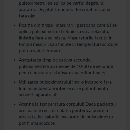
pulsoximetrul se aplica pe varful degetului
aratator. Degetul trebuie sa fie curat, uscat si
fara oja;
Pozitia din timpul masurarii: persoana careia i se
aplica pulsoximetrul trebuie sa stea relaxata,
linistita fara a se misca. Masuratorile facute in
timpul miscarii sau facute la temperaturi scazute
pot da valori eronate;
Asteptarea timp de cateva secunde:
pulsoximetrele au nevoie de 10-30 de secunde
pentru masurare si afisarea valorilor finale;
Utilizarea pulsoximetrului intr-o incapere fara
lumini ambientale intense care pot influenta
senzorii aparatului;
Atentie la temperatura corpului! Daca pacientul
are mainile reci, circulatia periferica poate fi
afectata, iar valorile masurate de pulsoximetru
pot fi mai scazute.