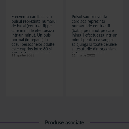
Frecventa cardiaca sau
Pulsul sau frecventa
pulsul reprezinta numarul
cardiaca reprezinta
de batai (contractii) pe
numarul de contractii
care inima le efectueaza
(batai) pe minut pe care
intr-un minut. Un puls
inima il efectueaza intr-un
normal (in repaus) in
minut pentru ca sangele
cazul persoanelor adulte
sa ajunga la toate celulele
este cuprins intre 60 si
si tesuturile din organism.
100 de batai pe minut,
Valoarea normala a
11 aprilie 2022
11 martie 2022
insa valorile pulsului
frecventei cardiace (in
variaza in functie de
repaus) la adulti este
varsta, greutate si
cuprinsa intre 60 si 100
temperatura. In plus,
batai pe minut. Femeile
emotiile si exercitiul fizic
au inima mai mica decat
influenteaza si ele
barbatii, asadar va pompa
frecventa cardiaca.
mai putin sange. Din
Tensiunea arteriala ...
aceasta cau...
citește articolul
citește articolul
Produse asociate