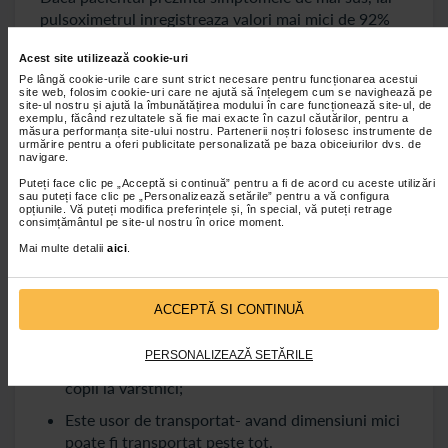
pulsoximetrul inregistreaza valori mai mici de 92%
se impune evaluarea medicala imediata.
Acest site utilizează cookie-uri
Pe lângă cookie-urile care sunt strict necesare pentru funcționarea acestui
De ce e important sa ai un pulsoximetru in
site web, folosim cookie-uri care ne ajută să înțelegem cum se navighează pe
trusa medicala
site-ul nostru și ajută la îmbunătățirea modului în care funcționează site-ul, de
exemplu, făcând rezultatele să fie mai exacte în cazul căutărilor, pentru a
măsura performanța site-ului nostru. Partenerii noștri folosesc instrumente de
urmărire pentru a oferi publicitate personalizată pe baza obiceiurilor dvs. de
Pulsoximetrul este un dispozitiv usor de folosit,
navigare.
accesibil si util in multiple situatii:
Puteți face clic pe „Acceptă si continuă” pentru a fi de acord cu aceste utilizări
sau puteți face clic pe „Personalizează setările” pentru a vă configura
Monitorizare rapida, non-invaziva sau altfel spus
opțiunile. Vă puteți modifica preferințele și, în special, vă puteți retrage
consimțământul pe site-ul nostru în orice moment.
fara intepaturi sau durere;
Mai multe detalii
aici
.
Esential in situatii de urgenta- ofera informatii
importante ce pot fi transmise medicului pana la
sosirea acestuia;
ACCEPTĂ SI CONTINUĂ
Are costuri redus;
PERSONALIZEAZĂ SETĂRILE
Se poate folosi la toate grupele de pacienti- de la
copii la varstnici;
Este usor de transportat- avand dimensiuni mici
poate fi transportat peste tot.