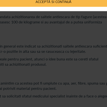
ACCEPTĂ SI CONTINUĂ
greutatea pacientului.
ndata achizitionarea de saltele antiescara de tip fagure (acestea
pasesc 100 de kilograme si au avantajul de a putea uniformiza
 general este indicat sa achizitionati saltele antiescara suficien
r-o pozitie in alta sau sa se rasuceasca cu lejeritate.
deale pentru pacient, atunci o idee buna este sa cereti sfatul
ti sa achizitionati produsul.
amintim ca acestea pot fi umplute cu apa, aer, fibre, spuma sau g
i potrivit material pentru pacient.
t sa solicitati sfatul medicului specialist inainte de a face o alege