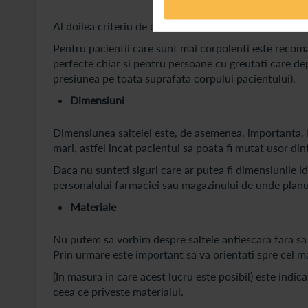
Al doilea criteriu de care trebuie sa tineti cont este 
Pentru pacientii care sunt mai corpolenti este recoma
perfecte chiar si pentru persoane cu greutati care de
presiunea pe toata suprafata corpului pacientului).
Dimensiuni
Dimensiunea saltelei este, de asemenea, importanta. In
mari, astfel incat pacientul sa poata fi mutat usor dint
Daca nu sunteti siguri care ar putea fi dimensiunile i
personalului farmaciei sau magazinului de unde planui
Materiale
Nu putem sa vorbim despre saltele antiescara fara sa 
Prin urmare este important sa va orientati spre cel ma
(In masura in care acest lucru este posibil) este indica
ceea ce priveste materialul.