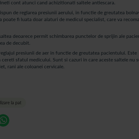
tineti cont atunci cand achizitionati saltele antiescara.
spun de reglarea presiunii aerului, in functie de greutatea bolna
 poate fi luata doar alaturi de medicul specialist, care va reco
 saltea deoarece permit schimbarea punctelor de sprijin ale pacie
nea de decubit.
glajul presiunii de aer in functie de greutatea pacientului. Este
a cereti sfatul medicului. Sunt si cazuri in care aceste saltele nu 
t, rani ale coloanei cervicale.
lizare la pat