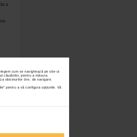
da a
cea
nțelegem cum se navighează pe site-ul
ul căutărilor, pentru a măsura
za obiceiurilor dvs. de navigare.
ile” pentru a vă configura opțiunile. Vă
iliu.
e
i