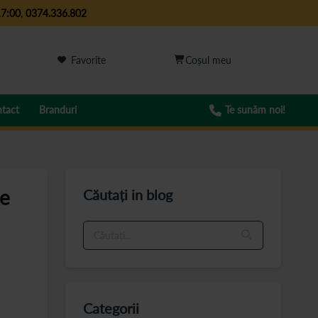
17:00
,
0374.336.802
Favorite
tact
Branduri
Te sunăm noi!
de
Căutați in blog
Categorii