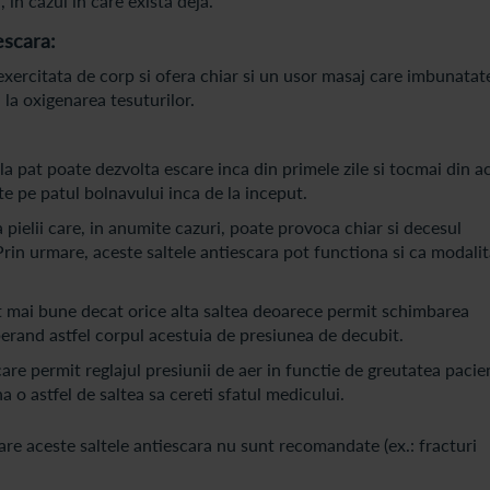
a, in cazul in care exista deja.
escara:
xercitata de corp si ofera chiar si un usor masaj care imbunatat
l, la oxigenarea tesuturilor.
a pat poate dezvolta escare inca din primele zile si tocmai din a
e pe patul bolnavului inca de la inceput.
 pielii care, in anumite cazuri, poate provoca chiar si decesul
in urmare, aceste saltele antiescara pot functiona si ca modalit
nt mai bune decat orice alta saltea deoarece permit schimbarea
iberand astfel corpul acestuia de presiunea de decubit.
are permit reglajul presiunii de aer in functie de greutatea pacie
a o astfel de saltea sa cereti sfatul medicului.
care aceste saltele antiescara nu sunt recomandate (ex.: fracturi