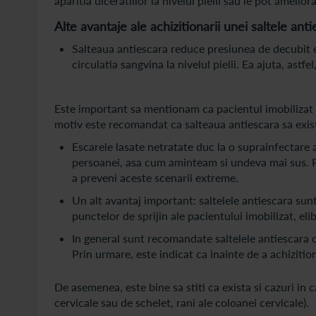
aparitia ulceratiilor la nivelul pielii sau le pot amelior
Alte avantaje ale achizitionarii unei saltele anti
Salteaua antiescara reduce presiunea de decubit e
circulatia sangvina la nivelul pielii. Ea ajuta, astfe
Este important sa mentionam ca pacientul imobilizat l
motiv este recomandat ca salteaua antiescara sa exist
Escarele lasate netratate duc la o suprainfectare a
persoanei, asa cum aminteam si undeva mai sus. Pr
a preveni aceste scenarii extreme.
Un alt avantaj important: saltelele antiescara su
punctelor de sprijin ale pacientului imobilizat, el
In general sunt recomandate saltelele antiescara c
Prin urmare, este indicat ca inainte de a achizition
De asemenea, este bine sa stiti ca exista si cazuri in 
cervicale sau de schelet, rani ale coloanei cervicale).