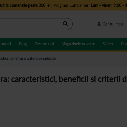
uit la comenzile peste 300 lei
| Program Call Center:
Luni - Vineri, 9:00 - 
Cautare
Contul meu
outati
Blog
Despre noi
Magazinele noastre
Video
Con
tici, beneficii si criterii de selectie
: caracteristici, beneficii si criterii 