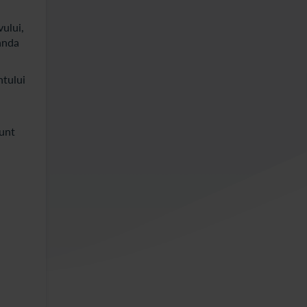
vului,
manda
ntului
sunt