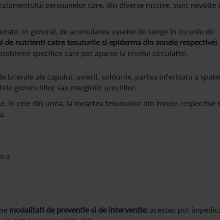
ratamentului persoanelor care, din diverse motive, sunt nevoite 
auzate, in general, de acumularea vaselor de sange in locurile de
i de nutrienti catre tesuturile si epiderma din zonele respective
)
probleme specifice care pot aparea la nivelul circulatiei.
e laterale ale capului, umerii, soldurile, partea inferioara a spatel
patele genunchilor sau marginile urechilor.
, in cele din urma, la moartea tesuturilor din zonele respective s
a.
ara
une
modalitati de preventie si de interventie:
acestea pot impedic