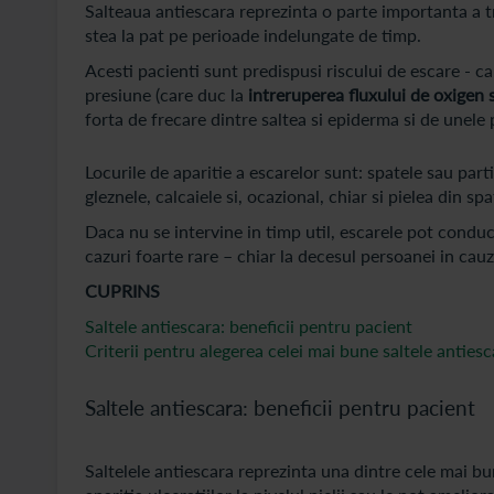
Salteaua antiescara reprezinta o parte importanta a t
stea la pat pe perioade indelungate de timp.
Acesti pacienti sunt predispusi riscului de escare - c
presiune (care duc la
intreruperea fluxului de oxigen s
forta de frecare dintre saltea si epiderma si de unele 
Locurile de aparitie a escarelor sunt: spatele sau partil
gleznele, calcaiele si, ocazional, chiar si pielea din s
Daca nu se intervine in timp util, escarele pot conduce
cazuri foarte rare – chiar la decesul persoanei in cauz
CUPRINS
Saltele antiescara: beneficii pentru pacient
Criterii pentru alegerea celei mai bune saltele antiesc
Saltele antiescara: beneficii pentru pacient
Saltelele antiescara reprezinta una dintre cele mai b