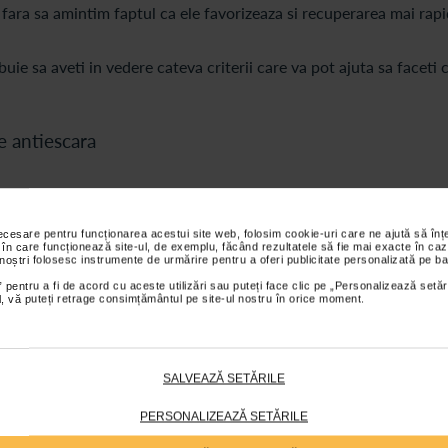
 fara sa amintim faptul ca ele favorizeaza si recuperarea mai rapi
buie sa aveti in vedere cateva criterii care va pot ajuta sa faceti 
e antiescara
ar in urma unei documentari temeinice. In plus, asa cum aminteam
ti cont.
necesare pentru funcționarea acestui site web, folosim cookie-uri care ne ajută să î
 în care funcționează site-ul, de exemplu, făcând rezultatele să fie mai exacte în caz
 noștri folosesc instrumente de urmărire pentru a oferi publicitate personalizată pe ba
 pentru a fi de acord cu aceste utilizări sau puteți face clic pe „Personalizează setăr
tiescara active
(de tip fagure sau tubulare).
ial, vă puteți retrage consimțământul pe site-ul nostru în orice moment.
e un pat normal si sunt indicate mai ales pentru ingrijirea la domic
mesc si saltele de tip fagure pentru ca sunt alcatuite din camer
SALVEAZĂ SETĂRILE
estea sunt ideale atat pentru a preveni aparitia escarelor, cat s
PERSONALIZEAZĂ SETĂRILE