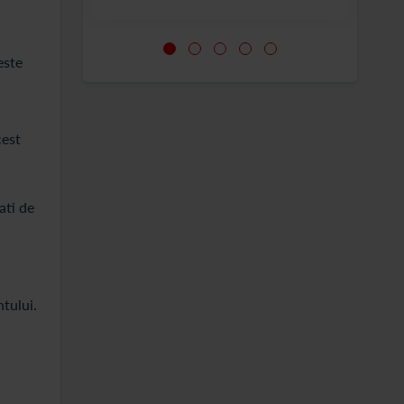
este
cest
ati de
ntului.