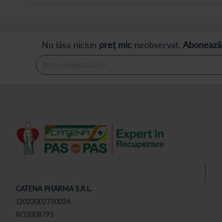
Nu lăsa niciun
preț mic
neobservat.
Abonează
CATENA PHARMA S.R.L.
J2023002710034
RO3008793