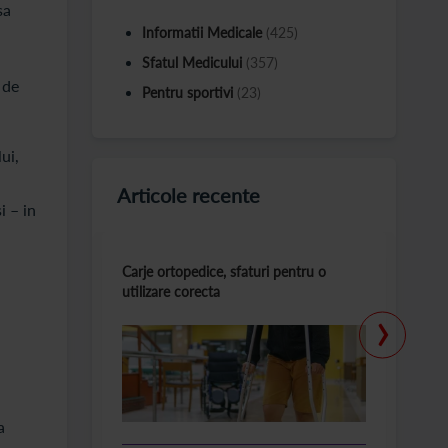
sa
Informatii Medicale
(425)
Sfatul Medicului
(357)
, de
Pentru sportivi
(23)
ui,
Articole recente
i – in
Carje ortopedice, sfaturi pentru o
T
utilizare corecta
la
›
a