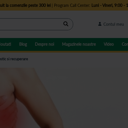
uit la comenzile peste 300 lei
| Program Call Center:
Luni - Vineri, 9:00 - 
Cautare
Contul meu
outati
Blog
Despre noi
Magazinele noastre
Video
Con
stic si recuperare