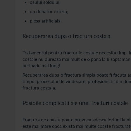
osului soldului;
un donator extern;
piesa artificiala.
Recuperarea dupa o fractura costala
Tratamentul pentru fracturile costale necesita timp. I
costale nu dureaza mai mult de 6 pana la 8 saptamani
perioade mai lungi.
Recuperarea dupa o fractura simpla poate fi facuta aca
timpul procesului de vindecare, profesionistii din d
fractura costala.
Posibile complicatii ale unei fracturi costale
Fractura de coasta poate provoca adesea leziuni la niv
este mai mare daca exista mai multe coaste fracturate