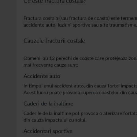
Ce este fractura costala?
Fractura costala (sau fractura de coasta) este termen
accidente auto, leziuni sportive sau alte traumatisme
Cauzele fracturii costale
Oamenii au 12 perechi de coaste care protejeaza zona t
mai frecvente cauze sunt:
Accidente auto
In timpul unui accident auto, din cauza fortei impactul
Acest lucru poate provoca ruperea coastelor din cauza
Caderi de la inaltime
Caderile de la inaltime pot provoca o aterizare fortat
din cauza impactului cu solul.
Accidentari sportive