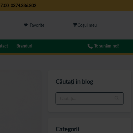
17:00
,
0374.336.802
Favorite
tact
Branduri
Te sunăm noi!
Căutați in blog
Categorii