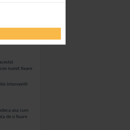
osibil ca
atamentul pentru
a trebuie
eva ore in timp
n miscare. De
acestei
oces numit fixare
te interventii
indeca asa cum
ta de o fixare