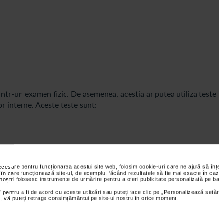
intr-un examen fizic. De asemenea, acestia ar putea utiliza teste 
or interne. Aceste teste sunt:
necesare pentru funcționarea acestui site web, folosim cookie-uri care ne ajută să î
 în care funcționează site-ul, de exemplu, făcând rezultatele să fie mai exacte în caz
 noștri folosesc instrumente de urmărire pentru a oferi publicitate personalizată pe ba
 pentru a fi de acord cu aceste utilizări sau puteți face clic pe „Personalizează setăr
ial, vă puteți retrage consimțământul pe site-ul nostru în orice moment.