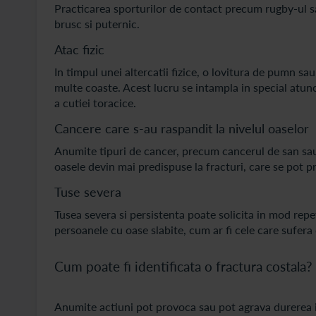
Practicarea sporturilor de contact precum rugby-ul s
brusc si puternic.
Atac fizic
In timpul unei altercatii fizice, o lovitura de pumn s
multe coaste. Acest lucru se intampla in special atunc
a cutiei toracice.
Cancere care s-au raspandit la nivelul oaselor
Anumite tipuri de cancer, precum cancerul de san sau 
oasele devin mai predispuse la fracturi, care se pot p
Tuse severa
Tusea severa si persistenta poate solicita in mod repe
persoanele cu oase slabite, cum ar fi cele care sufer
Cum poate fi identificata o fractura costala?
Anumite actiuni pot provoca sau pot agrava durerea in