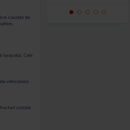
icei cauzate de
matism.
l toracelui. Cele
ale vehiculului.
fracturi costale