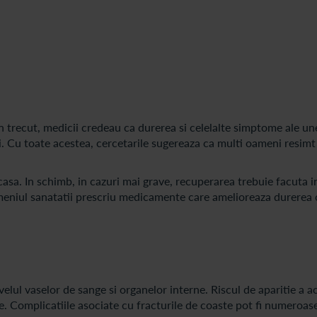
n trecut, medicii credeau ca durerea si celelalte simptome ale une
. Cu toate acestea, cercetarile sugereaza ca multi oameni resim
sa. In schimb, in cazuri mai grave, recuperarea trebuie facuta in 
omeniul sanatatii prescriu medicamente care amelioreaza durerea
elul vaselor de sange si organelor interne. Riscul de aparitie a 
. Complicatiile asociate cu fracturile de coaste pot fi numeroase