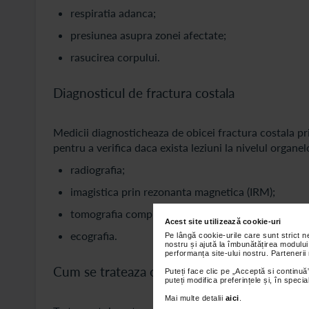
respiratia adanca;
presiunea asupra zonei afectate;
rasucirea corpului.
Diagnosticul de fractura costala
Medicii diagnosticheaza de obicei fractura costala pr
pentru a verifica daca exista leziuni la nivelul organel
radiografia;
imagistica prin rezonanta magnetica (IRM);
tomografia computerizata;
Acest site utilizează cookie-uri
ecografia.
Pe lângă cookie-urile care sunt strict 
nostru și ajută la îmbunătățirea modului
performanța site-ului nostru. Partenerii
Cum se trateaza o fractura costala?
Puteți face clic pe „Acceptă si continuă”
puteți modifica preferințele și, în spec
Mai multe detalii
aici
.