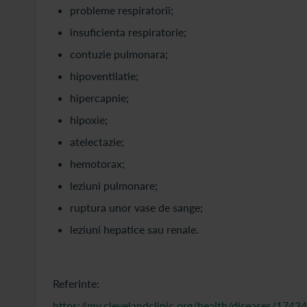
probleme respiratorii;
insuficienta respiratorie;
contuzie pulmonara;
hipoventilatie;
hipercapnie;
hipoxie;
atelectazie;
hemotorax;
leziuni pulmonare;
ruptura unor vase de sange;
leziuni hepatice sau renale.
Referinte:
https://my.clevelandclinic.org/health/diseases/17434