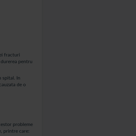
i fracturi
t durerea pentru
spital. In
 cauzata de o
acestor probleme
, printre care: