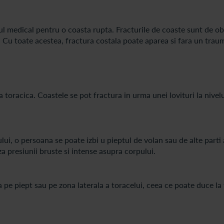
ul medical pentru o coasta rupta. Fracturile de coaste sunt de ob
. Cu toate acestea, fractura costala poate aparea si fara un trau
oracica. Coastele se pot fractura in urma unei lovituri la nivelu
ui, o persoana se poate izbi u pieptul de volan sau de alte parti 
 presiunii bruste si intense asupra corpului.
a pe piept sau pe zona laterala a toracelui, ceea ce poate duce la 