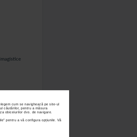
imagistice
nțelegem cum se navighează pe site-ul
ul căutărilor, pentru a măsura
za obiceiurilor dvs. de navigare.
ile” pentru a vă configura opțiunile. Vă