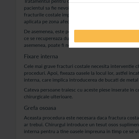
Tratamentul pentru coaste rupte este influentat de gra
pacientul sa fie nevoit sa ramana in spital daca vreu
fracturile costale implica odihna, aplicarea pungilor
aplicata pe zona afectata timp de peste 20 de minute, 
De asemenea, este posibil sa fie nevoie ca pacientul sa
ce se recupereaza dupa o fractura costala. Acest lucr
asemenea, poate fi nevoie de tratamente suplimentare 
Fixare interna
Cele mai grave fracturi costale necesita interventie c
proceduri. Apoi, fixeaza oasele la locul lor, astfel in
interna, care implica introducerea de bucati de metal
Cateva persoane traiesc cu aceste piese inserate in c
chirurgicale ulterioare.
Grefa osoasa
Aceasta procedura este necesara daca fractura costala
ar trebui. Chirurgul introduce un tesut osos supliment
interna pentru a tine oasele impreuna in timp ce se v