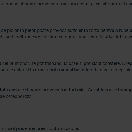
au hocheiul poate provoca o fractura costala, mai ales atunci ca
au de picior in piept poate provoca suficienta forta pentru a rupe
i cand lovitura este aplicata cu o presiune semnificativa intr-o 
cel pulmonar, se pot raspandi la oase si pot slabi coastele. Dre
roduce chiar si in urma unui traumatism minor la nivelul pieptulu
tat coastele si poate provoca fracturi mici. Acest lucru se intampl
a de osteoporoza.
 cazul prezentei unei fracturi costale: