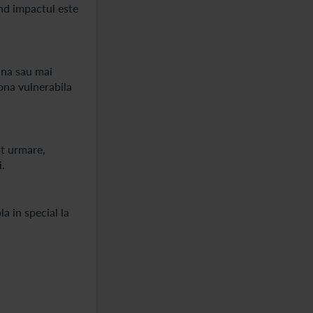
nd impactul este
 una sau mai
zona vulnerabila
pt urmare,
i.
a in special la