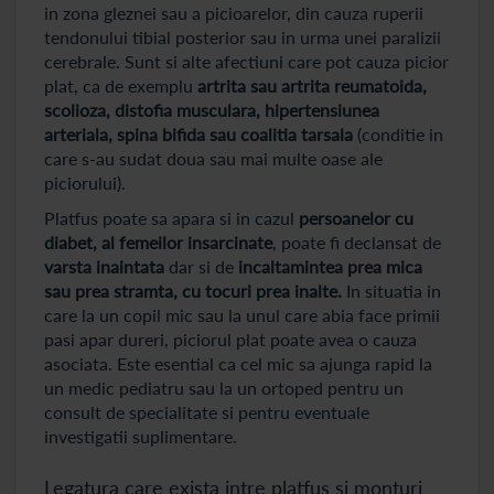
in zona gleznei sau a picioarelor, din cauza ruperii
tendonului tibial posterior sau in urma unei paralizii
cerebrale. Sunt si alte afectiuni care pot cauza picior
plat, ca de exemplu
artrita sau artrita reumatoida,
scolioza, distofia musculara, hipertensiunea
arteriala, spina bifida sau coalitia tarsala
(conditie in
care s-au sudat doua sau mai multe oase ale
piciorului).
Platfus poate sa apara si in cazul
persoanelor cu
diabet, al femeilor insarcinate
, poate fi declansat de
varsta inaintata
dar si de
incaltamintea prea mica
sau prea stramta, cu tocuri prea inalte.
In situatia in
care la un copil mic sau la unul care abia face primii
pasi apar dureri, piciorul plat poate avea o cauza
asociata. Este esential ca cel mic sa ajunga rapid la
un medic pediatru sau la un ortoped pentru un
consult de specialitate si pentru eventuale
investigatii suplimentare.
Legatura care exista intre platfus si monturi