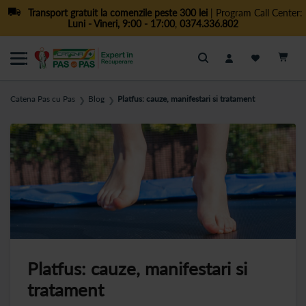
Transport gratuit la comenzile peste 300 lei
| Program Call Center:
Luni - Vineri, 9:00 - 17:00
,
0374.336.802
Cautare
Catena Pas cu Pas
Blog
Platfus: cauze, manifestari si tratament
❯
❯
Platfus: cauze, manifestari si
tratament