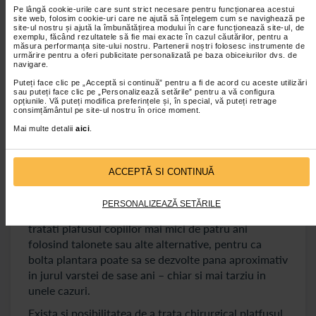
Pe lângă cookie-urile care sunt strict necesare pentru funcționarea acestui
site web, folosim cookie-uri care ne ajută să înțelegem cum se navighează pe
Tratament pentru platfus
site-ul nostru și ajută la îmbunătățirea modului în care funcționează site-ul, de
exemplu, făcând rezultatele să fie mai exacte în cazul căutărilor, pentru a
măsura performanța site-ului nostru. Partenerii noștri folosesc instrumente de
Pentru a stabili tratamentul de care este nevoie
urmărire pentru a oferi publicitate personalizată pe baza obiceiurilor dvs. de
navigare.
pentru picior plat, medicul va trebui sa stabileasca
Puteți face clic pe „Acceptă si continuă” pentru a fi de acord cu aceste utilizări
diagnosticul avand in vedere simptomele pacientului
sau puteți face clic pe „Personalizează setările” pentru a vă configura
opțiunile. Vă puteți modifica preferințele și, în special, vă puteți retrage
dar si
investigatii imagistice
, ca de exemplu
consimțământul pe site-ul nostru în orice moment.
radiografii sau tomografie computerizata (CT).
Mai multe detalii
aici
.
Tratamentul va fi stabilit dupa ce medicul
examineaza piciorul si felul in care calca pacientul.
Trebuie mentionat faptul ca tratarea platfusului se
ACCEPTĂ SI CONTINUĂ
impune doar daca aceasta conditie este insotita de
simptome care afecteaza negativ calitatea vietii
PERSONALIZEAZĂ SETĂRILE
persoanei respective. Nu trebuie sa incercati sa
tratati plafusul copiilor mai mici de patru ani
folosind talonete sau alte alternative, pentru ca
bolta plantara poate sa se dezvolte pana aproximativ
in jurul varstei de sase ani – chiar si mai tarziu in
unele cazuri.
Exista si posibilitatea de a trata chirurgical platfusul,