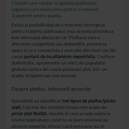
Cauzele care conduc la aparitia platfusului
Legatura care exista intre platfus si monturi
Tratament pentru platfus
Exista si posibilitatea de a interveni chirurgical
pentru tratarea platfusului, insa aceasta procedura
este efectuata destul de rar. Platfusul este o
afectiune congenitala sau dobandita, putand sa
apara si ca o consecinta a unei alte afectiuni sau din
cauza
purtarii de incaltaminte nepotrivita
. Conform
statisticilor, aproximativ un sfert din populatia
globului sufera din cauza piciorului plat, intr-un
stadiu incipient sau mai avansat.
Despre platfus, informatii generale
Specialistii au identificat
trei tipuri de platfus (picior
plat)
. Cea mai des intalnita forma este aceea de
picior plat flexibil,
situatie in care arcada exista la
nivelul talpii atunci cand nu se pune presiune pe
piciorul respectiv. Atunci cand persoana sta in