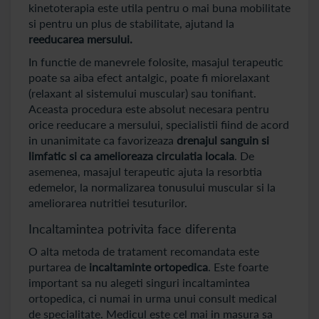
kinetoterapia este utila pentru o mai buna mobilitate
si pentru un plus de stabilitate, ajutand la
reeducarea mersului.
In functie de manevrele folosite, masajul terapeutic
poate sa aiba efect antalgic, poate fi miorelaxant
(relaxant al sistemului muscular) sau tonifiant.
Aceasta procedura este absolut necesara pentru
orice reeducare a mersului, specialistii fiind de acord
in unanimitate ca favorizeaza
drenajul sanguin si
limfatic si ca amelioreaza circulatia locala
. De
asemenea, masajul terapeutic ajuta la resorbtia
edemelor, la normalizarea tonusului muscular si la
ameliorarea nutritiei tesuturilor.
Incaltamintea potrivita face diferenta
O alta metoda de tratament recomandata este
purtarea de
incaltaminte ortopedica
. Este foarte
important sa nu alegeti singuri incaltamintea
ortopedica, ci numai in urma unui consult medical
de specialitate. Medicul este cel mai in masura sa