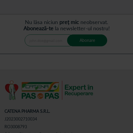
Nu lăsa niciun
preț mic
neobservat.
Abonează-te
la newsletter-ul nostru!
Abonare
CATENA PHARMA S.R.L.
J2023002710034
RO3008793