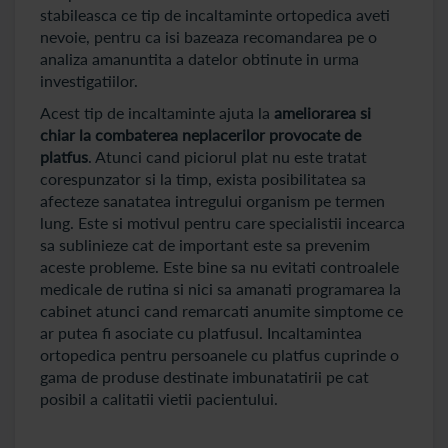
stabileasca ce tip de incaltaminte ortopedica aveti
nevoie, pentru ca isi bazeaza recomandarea pe o
analiza amanuntita a datelor obtinute in urma
investigatiilor.
Acest tip de incaltaminte ajuta la
ameliorarea si
chiar la combaterea neplacerilor provocate de
platfus
. Atunci cand piciorul plat nu este tratat
corespunzator si la timp, exista posibilitatea sa
afecteze sanatatea intregului organism pe termen
lung. Este si motivul pentru care specialistii incearca
sa sublinieze cat de important este sa prevenim
aceste probleme. Este bine sa nu evitati controalele
medicale de rutina si nici sa amanati programarea la
cabinet atunci cand remarcati anumite simptome ce
ar putea fi asociate cu platfusul. Incaltamintea
ortopedica pentru persoanele cu platfus cuprinde o
gama de produse destinate imbunatatirii pe cat
posibil a calitatii vietii pacientului.