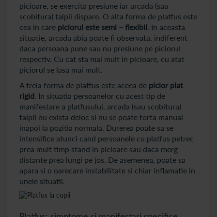
picioare, se exercita presiune iar arcada (sau
scobitura) talpii dispare. O alta forma de platfus este
cea in care
piciorul este semi – flexibil
. In aceasta
situatie, arcada abia poate fi observata, indiferent
daca persoana pune sau nu presiune pe piciorul
respectiv. Cu cat sta mai mult in picioare, cu atat
piciorul se lasa mai mult.
A treia forma de platfus este aceea de
picior plat
rigid
. In situatia persoanelor cu acest tip de
manifestare a platfusului, arcada (sau scobitura)
talpii nu exista deloc si nu se poate forta manual
inapoi la pozitia normala. Durerea poate sa se
intensifice atunci cand persoanele cu platfus petrec
prea mult timp stand in picioare sau daca merg
distante prea lungi pe jos. De asemenea, poate sa
apara si o oarecare instabilitate si chiar inflamatie in
unele situatii.
Platfus: simptome si manifestari specifice