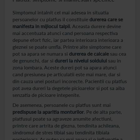
Simptomul intalnit cel mai adesea in situatia
persoanelor cu platfus il constituie
durerea care se
manifesta in mijlocul talpii
. Aceasta durere devine
mai accentuata atunci cand persoana respectiva
depune efort fizic, iar partea interioara interioara a
gleznei se poate umfla. Printre alte simptome care
pot sa apara se numara si
durerea de calcaie
sau cea
de genunchi, dar si
dureri la nivelul soldului
sau in
zona lombara. Aceste dureri pot sa apara atunci
cand presiunea pe articulatii este mai mare, dar si
din cauza unei posturi incorecte. Pacientii cu platfus
pot avea dureri la degetele picioarelor si pot sa aiba
senzatia de picioare intepenite.
De asemenea, persoanele cu platfus sunt mai
predispuse la aparitia monturilor
. Pe de alta parte,
platfusul poate sa agraveze anumite afectiuni,
printre care artrita de glezna, tendinita achileana,
sindromul de stres tibial sau tendinita tibiala
posterioara. Ar putea sa mai apara si o inflamatie a