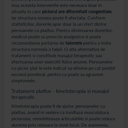
insa aceasta interventie este necesara doar in
situatia in care
piciorul are diformitati congenitale
,
iar structura osoasa poate fi afectata. Conform
statisticilor, durerile apar doar la un sfert dintre
persoanele cu platfus. Pentru diminuarea durerilor,
medicul poate sa prescrie analgezice si poate
recomandarea purtarea de
talonete
pentru a imita
structura normala a talpii. O alta alternativa de
tratament o constituie masajul terapeutic sau
efectuarea unor exercitii fizice anume. Persoanelor
cu picior plat le este indicat sa elimine pe cat posibil
excesul ponderal, pentru ca poate sa agraveze
simptomele.
Tratament platfus - kinetoterapia si masajul
terapeutic
Kinetoterapia poate fi de ajutor persoanelor cu
platfus, avand in vedere ca tonifiaza musculatura
piciorului, remobilizeaza articulatiile si poate reduce
durerea prin relaxare la nivel local. De asemenea,