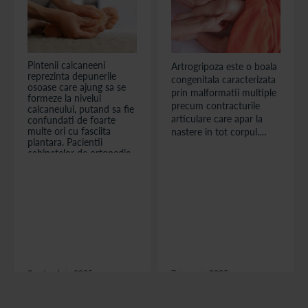
Pintenii calcaneeni
Artrogripoza este o boala
reprezinta depunerile
congenitala caracterizata
osoase care ajung sa se
prin malformatii multiple
formeze la nivelul
precum contracturile
calcaneului, putand sa fie
articulare care apar la
confundati de foarte
multe ori cu fasciita
nastere in tot corpul.
plantara. Pacientii
Aceasta boala poate fi o
cabinetelor de ortopedie
componenta a multor
se prezinta adesea cu
conditii determinate de
dureri acute la nivelul
defecte genetice, infectii
piciorului. Pe langa
numeroasele cauze care
materne, anomalii
determina aparitia
cromozomiale.
piciorului dureros,
precum platfus, talpa
scobita sau alte
malformatii congenitale
ale ...
2 octombrie 2025
7 ianuarie 2025
citește articolul
citește articolul