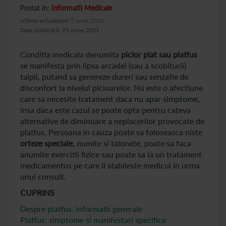
Postat in:
Informatii Medicale
Ultima actualizare:
5 iunie 2026
Data publicării: 25 iunie 2021
Conditia medicala denumita
picior plat sau platfus
se manifesta prin lipsa arcadei (sau a scobiturii)
talpii, putand sa genereze dureri sau senzatie de
disconfort la nivelul picioarelor. Nu este o afectiune
care sa necesite tratament daca nu apar simptome,
insa daca este cazul se poate opta pentru cateva
alternative de diminuare a neplacerilor provocate de
platfus. Persoana in cauza poate sa foloseasca niste
orteze speciale
, numite si talonete, poate sa faca
anumite exercitii fizice sau poate sa ia un tratament
medicamentos pe care il stabileste medicul in urma
unui consult.
CUPRINS
Despre platfus, informatii generale
Platfus: simptome si manifestari specifice