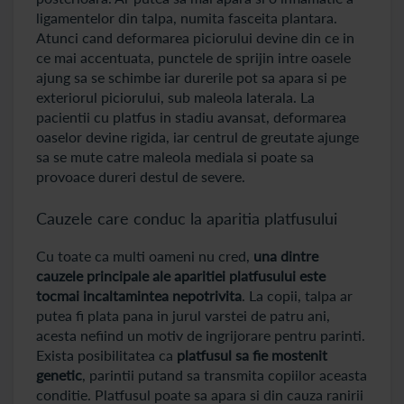
ligamentelor din talpa, numita fasceita plantara.
Atunci cand deformarea piciorului devine din ce in
ce mai accentuata, punctele de sprijin intre oasele
ajung sa se schimbe iar durerile pot sa apara si pe
exteriorul piciorului, sub maleola laterala. La
pacientii cu platfus in stadiu avansat, deformarea
oaselor devine rigida, iar centrul de greutate ajunge
sa se mute catre maleola mediala si poate sa
provoace dureri destul de severe.
Cauzele care conduc la aparitia platfusului
Cu toate ca multi oameni nu cred,
una dintre
cauzele principale ale aparitiei platfusului este
tocmai incaltamintea nepotrivita
. La copii, talpa ar
putea fi plata pana in jurul varstei de patru ani,
acesta nefiind un motiv de ingrijorare pentru parinti.
Exista posibilitatea ca
platfusul sa fie mostenit
genetic
, parintii putand sa transmita copiilor aceasta
conditie. Platfusul poate sa apara si din cauza ranirii