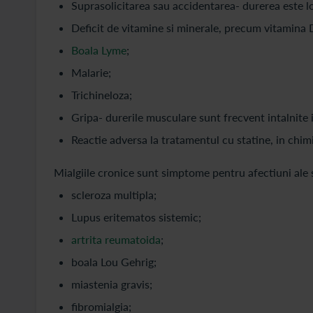
Suprasolicitarea sau accidentarea- durerea este l
Deficit de vitamine si minerale, precum vitamina D
Boala Lyme
;
Malarie;
Trichineloza;
Gripa- durerile musculare sunt frecvent intalnite in
Reactie adversa la tratamentul cu statine, in chim
Mialgiile cronice sunt simptome pentru afectiuni ale
scleroza multipla;
Lupus eritematos sistemic;
artrita reumatoida
;
boala Lou Gehrig;
miastenia gravis;
fibromialgia;