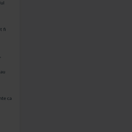
lul
 fi
,
sau
mte ca