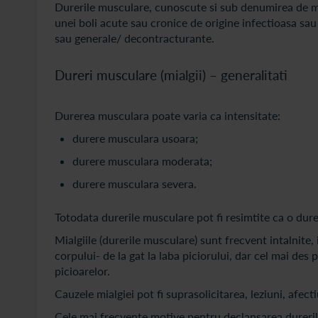
Durerile musculare, cunoscute si sub denumirea de mia
unei boli acute sau cronice de origine infectioasa sa
sau generale/ decontracturante.
Dureri musculare (mialgii) – generalitati
Durerea musculara poate varia ca intensitate:
durere musculara usoara;
durere musculara moderata;
durere musculara severa.
Totodata durerile musculare pot fi resimtite ca o dur
Mialgiile (durerile musculare) sunt frecvent intalnite, 
corpului- de la gat la laba piciorului, dar cel mai des
picioarelor.
Cauzele mialgiei pot fi suprasolicitarea, leziuni, afe
Cele mai frecvente motive pentru declansarea dureri