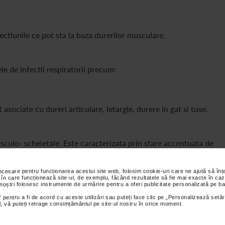
tiunile ce pot sta la baza durerilor musculare.
le de infectii respiratorii precum:
 asociate cu dureri articulare, letargie, durere in gat si tuse.
sculo- scheletale. Este caracterizata prin stare accentuata de
, probleme de memorie, anxietate si tulburari de concentrare.
ru ducand la afectarea modului in care creierul si maduva spinari
necesare pentru funcționarea acestui site web, folosim cookie-uri care ne ajută să î
 în care funcționează site-ul, de exemplu, făcând rezultatele să fie mai exacte în caz
 noștri folosesc instrumente de urmărire pentru a oferi publicitate personalizată pe ba
entii chirurgicale, infectii repetate si generalizate sau ca urma
 pentru a fi de acord cu aceste utilizări sau puteți face clic pe „Personalizează setăr
ial, vă puteți retrage consimțământul pe site-ul nostru în orice moment.
iritabil si cu migrene.