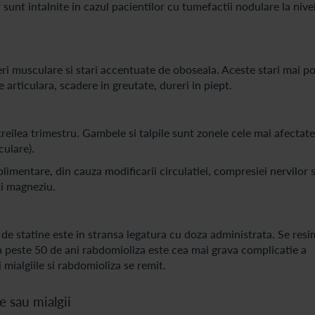
sunt intalnite in cazul pacientilor cu tumefactii nodulare la nive
i musculare si stari accentuate de oboseala. Aceste stari mai pot
e articulara, scadere in greutate, dureri in piept.
 treilea trimestru. Gambele si talpile sunt zonele cele mai afectate
ulare).
uplimentare, din cauza modificarii circulatiei, compresiei nervilor 
si magneziu.
de statine este in stransa legatura cu doza administrata. Se resi
a peste 50 de ani rabdomioliza este cea mai grava complicatie a
 mialgiile si rabdomioliza se remit.
 sau mialgii