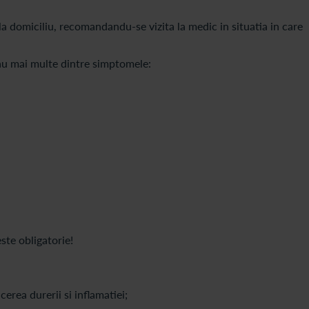
i la domiciliu, recomandandu-se vizita la medic in situatia in care
au mai multe dintre simptomele:
este obligatorie!
erea durerii si inflamatiei;