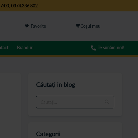
17:00
,
0374.336.802
Favorite
tact
Branduri
Te sunăm noi!
Căutați in blog
Categorii