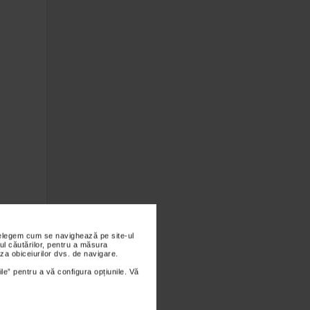
i
nțelegem cum se navighează pe site-ul
ul căutărilor, pentru a măsura
za obiceiurilor dvs. de navigare.
re a
ile” pentru a vă configura opțiunile. Vă