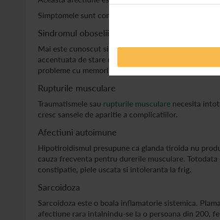
Simptomele sunt complexe si nespecifice, mialgiile fi
Sindromul oboselii cronice
Mai este cunoscut si ca encefalomielita mialgica. Este
accentuata de stare de rau. Persoanele diagnosticate 
probleme cu memoria.
Rupturile musculare
Traumatismele sau
rupturile musculare
necesita intotd
cresc sansele de aparitie a complicatiilor.
Afectiuni autoimune
Hipotiroidismul presupune ca glanda tiroida nu produc
cauza frecventa pentru durerile musculare. Totodata es
constipatie, piele uscata si intoleranta la frig.
Sarcoidoza
Sarcoidoza este o boala inflamatorie sistemica. Plamani
afectiune rara intalnindu-se la o persoana din 200, fe