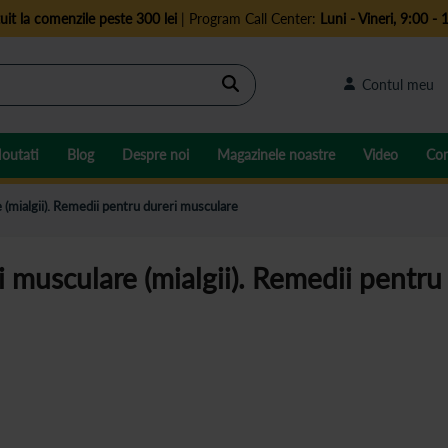
uit la comenzile peste 300 lei
| Program Call Center:
Luni - Vineri, 9:00 - 
Cautare
Contul meu
outati
Blog
Despre noi
Magazinele noastre
Video
Con
 (mialgii). Remedii pentru dureri musculare
i musculare (mialgii). Remedii pentru