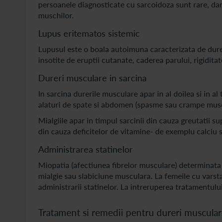
persoanele diagnosticate cu sarcoidoza sunt rare, dar 
muschilor.
Lupus eritematos sistemic
Lupusul este o boala autoimuna caracterizata de durer
insotite de eruptii cutanate, caderea parului, rigiditat
Dureri musculare in sarcina
In sarcina durerile musculare apar in al doilea si in al
alaturi de spate si abdomen (spasme sau crampe musc
Mialgiile apar in timpul sarcinii din cauza greutatii s
din cauza deficitelor de vitamine- de exemplu calciu 
Administrarea statinelor
Miopatia (afectiunea fibrelor musculare) determinata 
mialgie sau slabiciune musculara. La femeile cu varst
administrarii statinelor. La intreruperea tratamentului
Tratament si remedii pentru dureri musculare