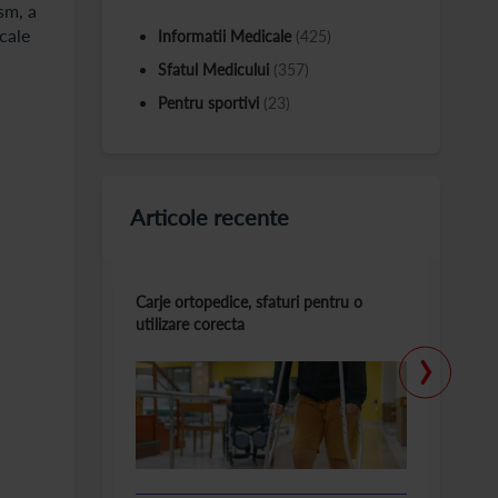
sm, a
cale
Informatii Medicale
(425)
Sfatul Medicului
(357)
Pentru sportivi
(23)
Articole recente
Carje ortopedice, sfaturi pentru o
T
utilizare corecta
la
›