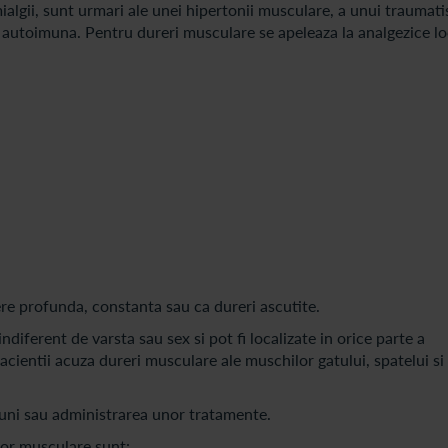
lgii, sunt urmari ale unei hipertonii musculare, a unui traumati
u autoimuna. Pentru dureri musculare se apeleaza la analgezice lo
ere profunda, constanta sau ca dureri ascutite.
indiferent de varsta sau sex si pot fi localizate in orice parte a
 pacientii acuza dureri musculare ale muschilor gatului, spatelui si
ctiuni sau administrarea unor tratamente.
lor musculare sunt: