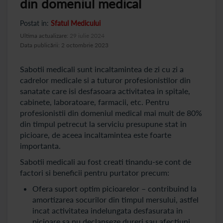
din domeniul medical
Postat in:
Sfatul Medicului
Ultima actualizare:
29 iulie 2024
Data publicării: 2 octombrie 2023
Sabotii medicali sunt incaltamintea de zi cu zi a
cadrelor medicale si a tuturor profesionistilor din
sanatate care isi desfasoara activitatea in spitale,
cabinete, laboratoare, farmacii, etc. Pentru
profesionistii din domeniul medical mai mult de 80%
din timpul petrecut la serviciu presupune stat in
picioare, de aceea incaltamintea este foarte
importanta.
Sabotii medicali au fost creati tinandu-se cont de
factori si beneficii pentru purtator precum:
Ofera suport optim picioarelor – contribuind la
amortizarea socurilor din timpul mersului, astfel
incat activitatea indelungata desfasurata in
picioare sa nu declanseze dureri sau afectiuni