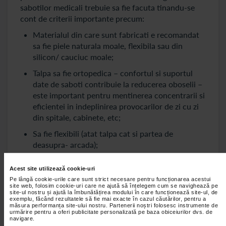
sabotilor medicali trebuie sa fie facuta tinandu-se
cont de criterii importante precum:
Materialul din care sunt fabricati e recomandat
sa fie piele naturala moale, flexibila sau din
silicon/ cauciuc moale;
Talpa sa fie ortopedica – confortul si suportul
date de saboti contribuie la reducerea oboselii –
este important pentru mentinerea concentrarii si
eficientei in indeplinirea provocarilor de zi cu zi
din spitale, cabinete, etc;
Sa fie flexibili (atat talpa cat si partea de
deasupra- arcada);
Sa fie usori si fara cusaturi numeroase care pot
Acest site utilizează cookie-uri
devein incomode in timpul mersului;
Pe lângă cookie-urile care sunt strict necesare pentru funcționarea acestui
site web, folosim cookie-uri care ne ajută să înțelegem cum se navighează pe
Sa fie perforate pentru a permite aerului sa
site-ul nostru și ajută la îmbunătățirea modului în care funcționează site-ul, de
circule si sa aeriseasca piciorul- se mentine un
exemplu, făcând rezultatele să fie mai exacte în cazul căutărilor, pentru a
măsura performanța site-ului nostru. Partenerii noștri folosesc instrumente de
medium ai racoros in zona picioarelor si astfel se
urmărire pentru a oferi publicitate personalizată pe baza obiceiurilor dvs. de
navigare.
previne transpiratia si apariti a mirosurilor