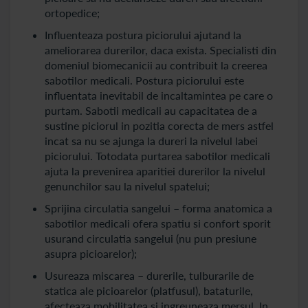
ortopedice;
Influenteaza postura piciorului ajutand la
ameliorarea durerilor, daca exista. Specialisti din
domeniul biomecanicii au contribuit la creerea
sabotilor medicali. Postura piciorului este
influentata inevitabil de incaltamintea pe care o
purtam. Sabotii medicali au capacitatea de a
sustine piciorul in pozitia corecta de mers astfel
incat sa nu se ajunga la dureri la nivelul labei
piciorului. Totodata purtarea sabotilor medicali
ajuta la prevenirea aparitiei durerilor la nivelul
genunchilor sau la nivelul spatelui;
Sprijina circulatia sangelui – forma anatomica a
sabotilor medicali ofera spatiu si confort sporit
usurand circulatia sangelui (nu pun presiune
asupra picioarelor);
Usureaza miscarea – durerile, tulburarile de
statica ale picioarelor (platfusul), bataturile,
afecteaza mobilitatea si ingreuneaza mersul. In