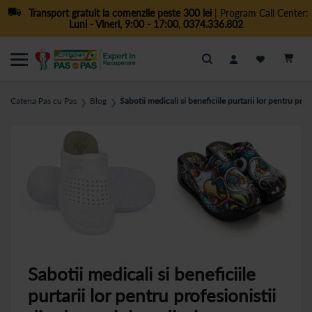
Transport gratuit la comenzile peste 300 lei
| Program Call Center:
Luni - Vineri, 9:00 - 17:00
,
0374.336.802
Cautare
Catena Pas cu Pas
Blog
Sabotii medicali si beneficiile purtarii lor pentru pro
❯
❯
Sabotii medicali si beneficiile
purtarii lor pentru profesionistii