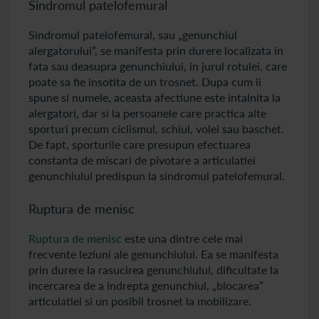
Sindromul patelofemural
Sindromul patelofemural, sau „genunchiul
alergatorului”, se manifesta prin durere localizata in
fata sau deasupra genunchiului, in jurul rotulei, care
poate sa fie insotita de un trosnet. Dupa cum ii
spune si numele, aceasta afectiune este intalnita la
alergatori, dar si la persoanele care practica alte
sporturi precum ciclismul, schiul, volei sau baschet.
De fapt, sporturile care presupun efectuarea
constanta de miscari de pivotare a articulatiei
genunchiului predispun la sindromul patelofemural.
Ruptura de menisc
Ruptura de menisc
este una dintre cele mai
frecvente leziuni ale genunchiului. Ea se manifesta
prin durere la rasucirea genunchiului, dificultate la
incercarea de a indrepta genunchiul, „blocarea”
articulatiei si un posibil trosnet la mobilizare.