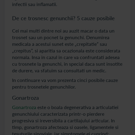
infectii sau inflamatii.
De ce trosnesc genunchii? 5 cauze posibile
Cei mai multi dintre noi au auzit macar o data un
trosnet sau un pocnet la genunchi. Denumirea
medicala a acestui sunet este „crepitatie” sau
„crepitus”, si aparitia sa ocazionala este considerata
normala. Insa in cazul in care va confruntati adesea
cu trosnete la genunchi, in special daca sunt insotite
de durere, va sfatuim sa consultati un medic.
In continuare va vom prezenta cinci posibile cauze
pentru trosnetele genunchilor.
Gonartroza
Gonartroza
este o boala degenerativa a articulatiei
genunchiului caracterizata printr-o pierdere
progresiva si ireversibila a cartilajului articular. In
timp, gonartroza afecteaza si oasele, ligamentele si
tesuturile sinoviale, iar simptomele ei cuprind: