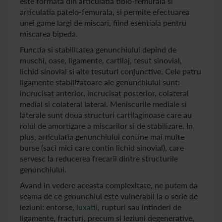
este formata din articulatia tibio-femurala si
articulatia patelo-femurala, si permite efectuarea
unei game largi de miscari, fiind esentiala pentru
miscarea bipeda.
Functia si stabilitatea genunchiului depind de
muschi, oase, ligamente, cartilaj, tesut sinovial,
lichid sinovial si alte tesuturi conjunctive. Cele patru
ligamente stabilizatoare ale genunchiului sunt:
incrucisat anterior, incrucisat posterior, colateral
medial si colateral lateral. Meniscurile mediale si
laterale sunt doua structuri cartilaginoase care au
rolul de amortizare a miscarilor si de stabilizare. In
plus, articulatia genunchiului contine mai multe
burse (saci mici care contin lichid sinovial), care
servesc la reducerea frecarii dintre structurile
genunchiului.
Avand in vedere aceasta complexitate, ne putem da
seama de ce genunchiul este vulnerabil la o serie de
leziuni: entorse,
luxatii
, rupturi sau intinderi de
ligamente, fracturi, precum si leziuni degenerative,