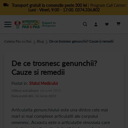
Transport gratuit la comenzile peste 300 lei
| Program Call Center:
Luni - Vineri, 9:00 - 17:00
,
0374.336.802
Cautare
Catena Pas cu Pas
Blog
De ce trosnesc genunchii? Cauze si remedii
❯
❯
De ce trosnesc genunchii?
Cauze si remedii
Postat in:
Sfatul Medicului
Ultima actualizare:
16 iunie 2022
Data publicării: 16 iunie 2022
Articulatia genunchiului este una dintre cele mai
mari si mai complexe articulatii ale corpului
omenesc. Aceasta este o articulatie sinoviala care