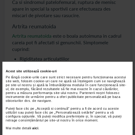
Ca si sindromul patelofemural, ruptura de menisc
apare in special la sportivii care efectueaza des
miscari de pivotare sau rasucire.
Artrita reumatoida
Artrita reumatoida
este o boala autoimuna in cadrul
careia pot fi afectati si genunchii. Simptomele
cuprind:
Rigiditatea articulatiilor
Durere si inflamatie
Acest site utilizează cookie-uri
Zgomote (trosnete, scartait, pocnit) la
Pe lângă cookie-urile care sunt strict necesare pentru funcționarea acestui
site web, folosim cookie-uri care ne ajută să înțelegem cum se navighează
mobilizarea genunchilor
pe site-ul nostru și ajută la îmbunătățirea modului în care funcționează site-
ul, de exemplu, făcând rezultatele să fie mai exacte în cazul căutărilor,
pentru a măsura performanța site-ului nostru. Partenerii noștri folosesc
instrumente de urmărire pentru a oferi publicitate personalizată pe baza
Bursita genunchiului
obiceiurilor dvs. de navigare.
Bursita reprezinta inflamatia unui sac plin cu lichid
Puteți face clic pe „Acceptă si continuă” pentru a fi de acord cu aceste
utilizări sau puteți face clic pe „Personalizează setările” pentru a vă
sinovial (bursa), care poate aparea in urma
configura opțiunile. Vă puteți modifica preferințele și, în special, vă puteți
retrage consimțământul pe site-ul nostru în orice moment.
suprasolicitarii, unei lovituri directe asupra
genunchiului sau in urma mini-traumelor frecvente,
Mai multe detalii
aici
.
cum ar fi statul in genunchi in mod repetat pe o