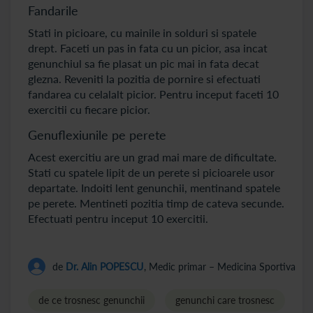
Fandarile
Stati in picioare, cu mainile in solduri si spatele
drept. Faceti un pas in fata cu un picior, asa incat
genunchiul sa fie plasat un pic mai in fata decat
glezna. Reveniti la pozitia de pornire si efectuati
fandarea cu celalalt picior. Pentru inceput faceti 10
exercitii cu fiecare picior.
Genuflexiunile pe perete
Acest exercitiu are un grad mai mare de dificultate.
Stati cu spatele lipit de un perete si picioarele usor
departate. Indoiti lent genunchii, mentinand spatele
pe perete. Mentineti pozitia timp de cateva secunde.
Efectuati pentru inceput 10 exercitii.
de
Dr. Alin POPESCU
, Medic primar – Medicina Sportiva
de ce trosnesc genunchii
genunchi care trosnesc