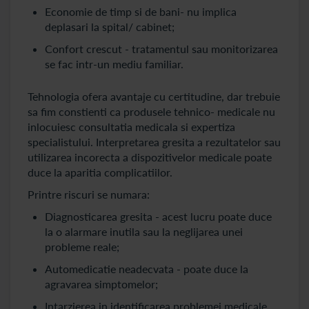
Economie de timp si de bani- nu implica
deplasari la spital/ cabinet;
Confort crescut - tratamentul sau monitorizarea
se fac intr-un mediu familiar.
Tehnologia ofera avantaje cu certitudine, dar trebuie
sa fim constienti ca produsele tehnico- medicale nu
inlocuiesc consultatia medicala si expertiza
specialistului. Interpretarea gresita a rezultatelor sau
utilizarea incorecta a dispozitivelor medicale poate
duce la aparitia complicatiilor.
Printre riscuri se numara:
Diagnosticarea gresita - acest lucru poate duce
la o alarmare inutila sau la neglijarea unei
probleme reale;
Automedicatie neadecvata - poate duce la
agravarea simptomelor;
Intarzierea in identificarea problemei medicale