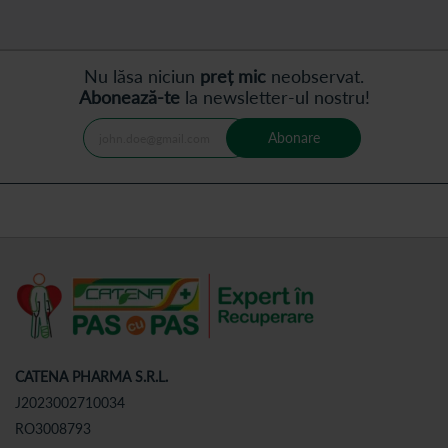
Nu lăsa niciun
preț mic
neobservat.
Abonează-te
la newsletter-ul nostru!
Abonare
CATENA PHARMA S.R.L.
J2023002710034
RO3008793