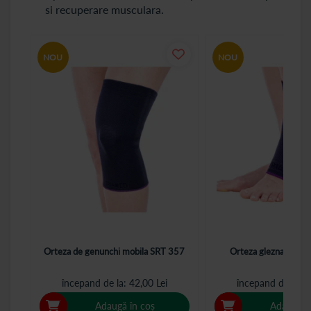
si recuperare musculara.
NOU
NOU
Orteza de genunchi mobila SRT 357
Orteza glezna mobil
începand de la
42,00 Lei
începand de la
4
Adaugă în coș
Adaugă î