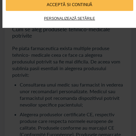
cronice sau date de tratamentele oncologice
ACCEPTĂ SI CONTINUĂ
trebuie monitorizate indeaproape de echipa
medicala.
PERSONALIZEAZĂ SETĂRILE
Cum se aleg produsele tehnico-medicale
potrivite
Pe piata farmaceutica exista multiple produse
tehnico- medicale ceea ce face ca alegerea
produsului potrivit sa fie mai dificila. De aceea vom
sublinia pasii esentiali in alegerea produsului
potrivit:
Consultarea unui medic sau farmacist in vederea
unor recomandari personalizate. Medicul sau
farmacistul pot recomanda dispozitivul potrivit
nevoilor specifice pacientului;
Alegerea produselor certificate CE, respectiv
produse care respecta normele europene de
calitate. Produsele conforme au marcajul CE
(Conformité Européenne). Produsele nemarcate