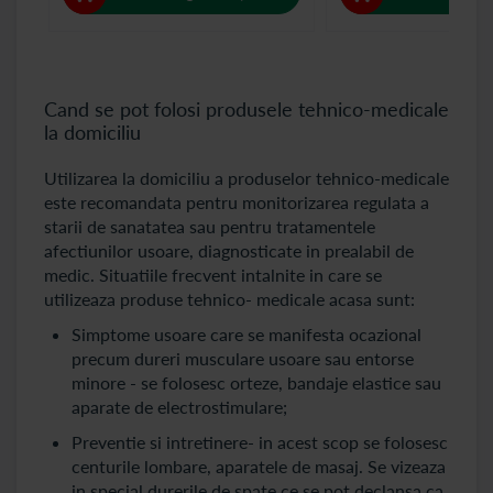
Cand se pot folosi produsele tehnico-medicale
la domiciliu
Utilizarea la domiciliu a produselor tehnico-medicale
este recomandata pentru monitorizarea regulata a
starii de sanatatea sau pentru tratamentele
afectiunilor usoare, diagnosticate in prealabil de
medic. Situatiile frecvent intalnite in care se
utilizeaza produse tehnico- medicale acasa sunt:
Simptome usoare care se manifesta ocazional
precum dureri musculare usoare sau entorse
minore - se folosesc orteze, bandaje elastice sau
aparate de electrostimulare;
Preventie si intretinere- in acest scop se folosesc
centurile lombare, aparatele de masaj. Se vizeaza
in special durerile de spate ce se pot declansa ca