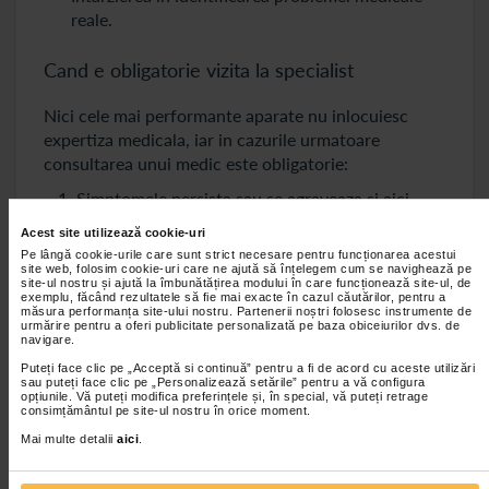
reale.
Cand e obligatorie vizita la specialist
Nici cele mai performante aparate nu inlocuiesc
expertiza medicala, iar in cazurile urmatoare
consultarea unui medic este obligatorie:
Simptomele persista sau se agraveaza si aici
vom puncta durerile cronice, febra prelungita,
Acest site utilizează cookie-uri
ameteli, dificultate in respiratie.
Pe lângă cookie-urile care sunt strict necesare pentru funcționarea acestui
site web, folosim cookie-uri care ne ajută să înțelegem cum se navighează pe
Dispozitivul de masurare (tensiune, glicemie,
site-ul nostru și ajută la îmbunătățirea modului în care funcționează site-ul, de
exemplu, făcând rezultatele să fie mai exacte în cazul căutărilor, pentru a
saturatie, etc.) arata valori anormale constant-
măsura performanța site-ului nostru. Partenerii noștri folosesc instrumente de
urmărire pentru a oferi publicitate personalizată pe baza obiceiurilor dvs. de
in aceasta situatie apelati la medic pentru o
navigare.
evaluare corecta a starii de sanatate.
Puteți face clic pe „Acceptă si continuă” pentru a fi de acord cu aceste utilizări
sau puteți face clic pe „Personalizează setările” pentru a vă configura
Ai simptome noi pe care nu le-ai mai
opțiunile. Vă puteți modifica preferințele și, în special, vă puteți retrage
experimentat- orice simptom nou, neobisnuit
consimțământul pe site-ul nostru în orice moment.
trebuie investigat de medic.
Mai multe detalii
aici
.
Conditiile medicale complexe date de afectiuni