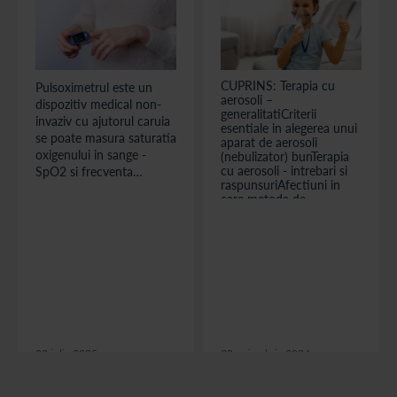
CUPRINS: Terapia cu
Pulsoximetrul este un
aerosoli –
dispozitiv medical non-
generalitatiCriterii
invaziv cu ajutorul caruia
esentiale in alegerea unui
se poate masura saturatia
aparat de aerosoli
oxigenului in sange -
(nebulizator) bunTerapia
cu aerosoli - intrebari si
SpO2 si frecventa
raspunsuriAfectiuni in
pulsului. Tehnologia
care metoda de
folosita pentru masurarea
tratamanet cu aerosoli
acestor doi parametri
este importantaMedicatia
este tehnologie optica
in terapia cu aerosoli [in
care consta in emiterea
functie de afectiunea
respiratorie cu care va
unor raze de lumina rosie
confruntati]Aspecte de
si infrarosie prin deget, iar
retinut si de aplicat,
senzorii interpreteaza
inainte si dupa
cata lumina este
tratamentul cu...
absorbita de sangele
22 iulie 2025
30 noiembrie 2024
oxigenat si cata de
sangele neoxigenat.
citește articolul
citește articolul