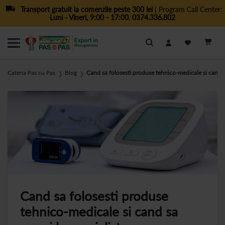
Transport gratuit la comenzile peste 300 lei
| Program Call Center:
Luni - Vineri, 9:00 - 17:00
,
0374.336.802
Cautare
Catena Pas cu Pas
Blog
Cand sa folosesti produse tehnico-medicale si cand sa
❯
❯
Cand sa folosesti produse
tehnico-medicale si cand sa