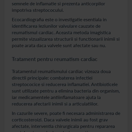
semnele de inflamatie si prezenta anticorpilor
impotriva streptococului.
Ecocardiografia este o investigatie esentiala in
identificarea leziunilor valvulare cauzate de
reumatismul cardiac. Aceasta metoda imagistica
permite vizualizarea structurii si functionarii inimii si
poate arata daca valvele sunt afectate sau nu.
Tratament pentru reumatism cardiac
Tratamentul reumatismului cardiac vizeaza doua
directii principale: combaterea infectiei
streptococice si reducerea inflamatiei. Antibioticele
sunt utilizate pentru a elimina bacteria din organism,
iar medicamentele antiinflamatoare ajuta la
reducerea afectarii inimii si a articulatiilor.
In cazurile severe, poate fi necesara administrarea de
corticosteroizi. Daca valvele inimii au fost grav
afectate, interventia chirurgicala pentru repararea