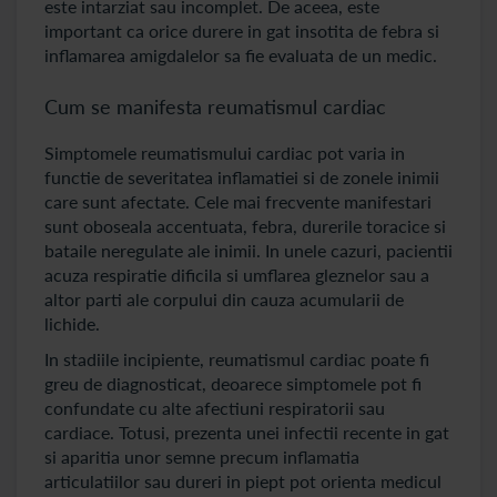
este intarziat sau incomplet. De aceea, este
important ca orice durere in gat insotita de febra si
inflamarea amigdalelor sa fie evaluata de un medic.
Cum se manifesta reumatismul cardiac
Simptomele reumatismului cardiac pot varia in
functie de severitatea inflamatiei si de zonele inimii
care sunt afectate. Cele mai frecvente manifestari
sunt oboseala accentuata, febra, durerile toracice si
bataile neregulate ale inimii. In unele cazuri, pacientii
acuza respiratie dificila si umflarea gleznelor sau a
altor parti ale corpului din cauza acumularii de
lichide.
In stadiile incipiente, reumatismul cardiac poate fi
greu de diagnosticat, deoarece simptomele pot fi
confundate cu alte afectiuni respiratorii sau
cardiace. Totusi, prezenta unei infectii recente in gat
si aparitia unor semne precum inflamatia
articulatiilor sau dureri in piept pot orienta medicul