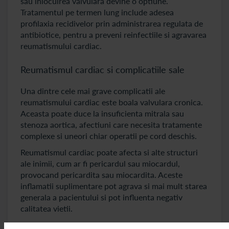
sau inlocuirea valvulara devine o optiune.
Tratamentul pe termen lung include adesea
profilaxia recidivelor prin administrarea regulata de
antibiotice, pentru a preveni reinfectiile si agravarea
reumatismului cardiac.
Reumatismul cardiac si complicatiile sale
Una dintre cele mai grave complicatii ale
reumatismului cardiac este boala valvulara cronica.
Aceasta poate duce la insuficienta mitrala sau
stenoza aortica, afectiuni care necesita tratamente
complexe si uneori chiar operatii pe cord deschis.
Reumatismul cardiac poate afecta si alte structuri
ale inimii, cum ar fi pericardul sau miocardul,
provocand pericardita sau miocardita. Aceste
inflamatii suplimentare pot agrava si mai mult starea
generala a pacientului si pot influenta negativ
calitatea vietii.