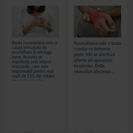
Semne si simptome
tratamente,
de infarct miocardic
managementul bolii
Boala coronariana este o
Reumatismul este o boala
cauza principala de
cronica ce defineste
mortalitate in intreaga
peste 100 de afectiuni
lume. Aceasta se
diferite ale aparatului
manifesta prin infarct
locomotor. Bolile
miocardic, care este
responsabil pentru mai
reumatice afecteaza
mult de 15% din totalul
articulatiile, muschii,
deceselor anuale.
oasele, ligamentele si
Infarctul miocardic sau
tendoanele, insa pot sa
„atacul de cord”
afecteze si organele
reprezinta o urgenta
medicala potential letala
interne. Desi multi ar
care apare atunci cand
crede ca este o afectiune
fluxul de sange catre
specifica varstei a treia,
muschiul inimii
reumatismul articular
(miocardul) este intrerupt,
acut poate aparea inca
cauzand distrugeri al...
din copilarie ca urmare a
16 iunie 2025
4 iunie 2025