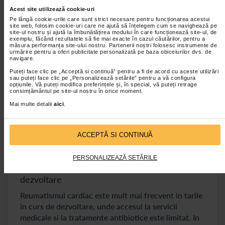
Reumatismul cardiac si prevenirea reinfectarii
Acest site utilizează cookie-uri
Pe lângă cookie-urile care sunt strict necesare pentru funcționarea acestui
Pentru pacientii care au fost diagnosticati cu
site web, folosim cookie-uri care ne ajută să înțelegem cum se navighează pe
site-ul nostru și ajută la îmbunătățirea modului în care funcționează site-ul, de
reumatism cardiac, prevenirea unei noi infectii
exemplu, făcând rezultatele să fie mai exacte în cazul căutărilor, pentru a
streptococice este extrem de importanta. De aceea,
măsura performanța site-ului nostru. Partenerii noștri folosesc instrumente de
urmărire pentru a oferi publicitate personalizată pe baza obiceiurilor dvs. de
se recomanda administrarea periodica de antibiotice
navigare.
injectabile, de obicei penicilina G, la intervale
Puteți face clic pe „Acceptă si continuă” pentru a fi de acord cu aceste utilizări
regulate.
sau puteți face clic pe „Personalizează setările” pentru a vă configura
opțiunile. Vă puteți modifica preferințele și, în special, vă puteți retrage
consimțământul pe site-ul nostru în orice moment.
Aceasta profilaxie este cruciala pentru a evita
Mai multe detalii
aici
.
agravarea afectiunii si aparitia unor noi leziuni
valvulare. Durata profilaxiei depinde de severitatea
bolii si de varsta pacientului, dar poate continua
ACCEPTĂ SI CONTINUĂ
chiar si timp de 10 ani sau mai mult in anumite
cazuri.
PERSONALIZEAZĂ SETĂRILE
Reumatismul cardiac in tarile in curs de
dezvoltare
Reumatismul cardiac este mult mai frecvent in tarile
in curs de dezvoltare, unde accesul la servicii
medicale si la tratamente antibiotice este limitat. In