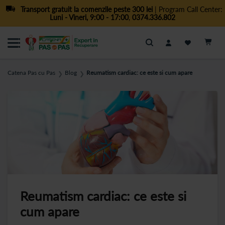
Transport gratuit la comenzile peste 300 lei
| Program Call Center:
Luni - Vineri, 9:00 - 17:00
,
0374.336.802
Cautare
Catena Pas cu Pas
Blog
Reumatism cardiac: ce este si cum apare
❯
❯
Reumatism cardiac: ce este si
cum apare