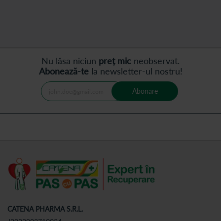
infectiei cu streptococul
beta hemolitic grup A.
citește articolul
citește articolul
Nu lăsa niciun
preț mic
neobservat.
Abonează-te
la newsletter-ul nostru!
Abonare
CATENA PHARMA S.R.L.